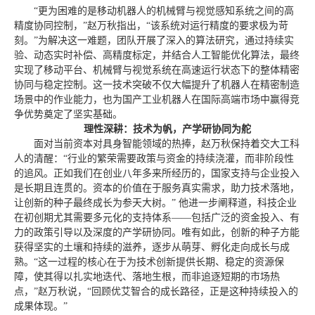
“更为困难的是移动机器人的机械臂与视觉感知系统之间的高
精度协同控制，”赵万秋指出，“该系统对运行精度的要求极为苛
刻。”为解决这一难题，团队开展了深入的算法研究，通过持续实
验、动态实时补偿、高精度标定，并结合人工智能优化算法，最终
实现了移动平台、机械臂与视觉系统在高速运行状态下的整体精密
协同与稳定控制。这一技术突破不仅大幅提升了机器人在精密制造
场景中的作业能力，也为国产工业机器人在国际高端市场中赢得竞
争优势奠定了坚实基础。
理性深耕：技术为帆，产学研协同为舵
面对当前资本对具身智能领域的热捧，赵万秋保持着交大工科
人的清醒：“行业的繁荣需要政策与资金的持续浇灌，而非阶段性
的追风。正如我们在创业八年多来所经历的，国家支持与企业投入
是长期且连贯的。资本的价值在于服务真实需求，助力技术落地，
让创新的种子最终成长为参天大树。” 他进一步阐释道，科技企业
在初创期尤其需要多元化的支持体系——包括广泛的资金投入、有
力的政策引导以及深度的产学研协同。唯有如此，创新的种子方能
获得坚实的土壤和持续的滋养，逐步从萌芽、孵化走向成长与成
熟。“这一过程的核心在于为技术创新提供长期、稳定的资源保
障，使其得以扎实地迭代、落地生根，而非追逐短期的市场热
点，”赵万秋说，“回顾优艾智合的成长路径，正是这种持续投入的
成果体现。”