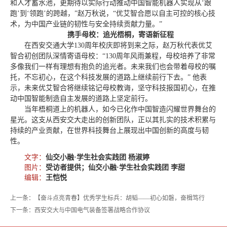
和人才蓄水池，更期待以实际行动推动中国智能机器人实现从‘跟
跑’到‘领跑’的跨越，”赵万秋说，“优艾智合愿以自主可控的核心技
术，为中国产业链的韧性与安全持续贡献力量。”
携手母校：追光梧桐，寄语新征程
在西安交通大学130周年校庆即将到来之际，赵万秋代表优艾
智合初创团队深情寄语母校：“130周年风雨兼程，母校培养了非常
多像我们一样有理想有抱负的追光者。未来我们也会带着母校的嘱
托，不忘初心，在这个科技发展的道路上继续前行下去。” 他表
示，未来优艾智合将继续铭记母校教诲，坚守科技报国初心，在推
动中国智能制造自主发展的道路上坚定前行。
当年梧桐道上的机器人，如今已化作中国智造闪耀世界舞台的
星光。这支从西安交大走出的创新团队，正以其扎实的技术积累与
持续的产业贡献，在世界科技舞台上展现出中国创新的高度与韧
性。
文字：
仙交小融·学生社会实践团 杨淑婷
图片：
受访者提供；仙交小融·学生社会实践团 李甜
编辑：
王恺悦
上一条：【奋斗点亮青春】优秀学生标兵：胡韬——初心如磐，奋楫笃行
下一条：西安交大与中国电气装备签署战略合作协议