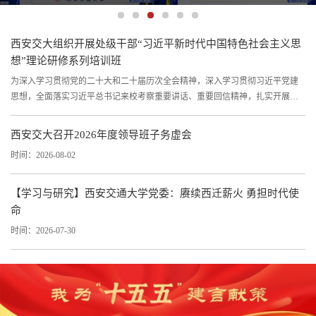
西安交大组织开展处级干部“习近平新时代中国特色社会主义思
想”理论研修系列培训班
为深入学习贯彻党的二十大和二十届历次全会精神，深入学习贯彻习近平党建
思想，全面落实习近平总书记来校考察重要讲话、重要回信精神，扎实开展树
立和践行正确政绩观学习教育，传承弘扬西迁精神，2026年6月至7月，西安交
通大学先后组织开展五期处级干部理论研修与能力提升专题培训班。在培训筹
西安交大召开2026年度领导班子务虚会
备阶段，学校面向每一位参训学员发放学习需求调查表，全面摸排学员在实际
时间：2026-08-02
工作中的困惑短板和亟待解决的问题，以此为依据量身定制教学方案，确保课
程内容紧扣需求、务求实效。系列培训覆盖全体处级干部，分批次、分主题选...
【学习与研究】西安交通大学党委：赓续西迁薪火 勇担时代使
命
时间：2026-07-30