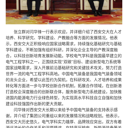
张立群对闫华锋一行表示欢迎，并详细介绍了西安交大在人才
培养、科学研究、学科建设、产教融合等方面的发展情况。他表
示，西安交大正积极响应国家战略需求，持续强化基础研究与基础
学科建设，不断加强有组织科研，并深化企业主导的产教深度融
合，以科技创新培育发展新动能。学校电气学科是我国最早建立的
电气工程学科之一，正围绕实现“双碳”目标、建设新型电力系统等
国家战略需求，深入开展前沿基础研究和关键技术攻关，努力打造
世界一流的电气工程学科高地。中国电气装备是我国电气装备领域
的龙头企业，希望以此签约为契机，在科研攻关、人才培养和成果
转化等方面进一步与学校创新合作机制，拓展合作领域，在创新港
打造校企深度融合的创新联合体，服务新型电力系统建设，加快推
进国内能源电力行业绿色转型，为实现高水平科技自立自强和加快
建设科技强国作出新的更大贡献。
闫华锋对西安交大长期以来给予中国电气装备的支持表示感
谢，并介绍了集团公司重组以来的发展情况和战略规划。他表示，
西安交大历史悠久，电气学科实力雄厚、品牌效应突出，双方有着
源远流长的合作关系和深厚情谊，在特高压输电、新能源装备等关