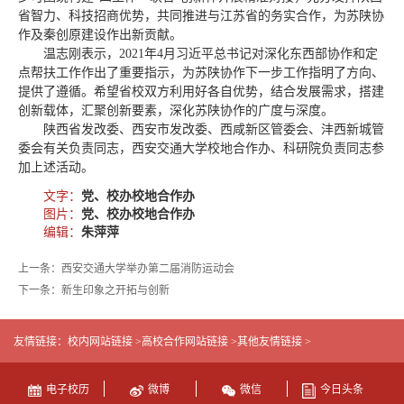
省智力、科技招商优势，共同推进与江苏省的务实合作，为苏陕协
作及秦创原建设作出新贡献。
温志刚表示，2021年4月习近平总书记对深化东西部协作和定
点帮扶工作作出了重要指示，为苏陕协作下一步工作指明了方向、
提供了遵循。希望省校双方利用好各自优势，结合发展需求，搭建
创新载体，汇聚创新要素，深化苏陕协作的广度与深度。
陕西省发改委、西安市发改委、西咸新区管委会、沣西新城管
委会有关负责同志，西安交通大学校地合作办、科研院负责同志参
加上述活动。
文字：
党、校办校地合作办
图片：
党、校办校地合作办
编辑：
朱萍萍
上一条：西安交通大学举办第二届消防运动会
下一条：新生印象之开拓与创新
友情链接：
校内网站链接 >
高校合作网站链接 >
其他友情链接 >
电子校历
微博
微信
今日头条