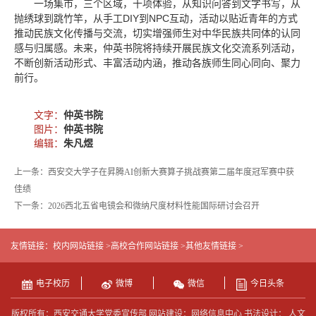
一场集市，三个区域，十项体验，从知识问答到文字书写，从
抛绣球到跳竹竿，从手工DIY到NPC互动，活动以贴近青年的方式
推动民族文化传播与交流，切实增强师生对中华民族共同体的认同
感与归属感。未来，仲英书院将持续开展民族文化交流系列活动，
不断创新活动形式、丰富活动内涵，推动各族师生同心同向、聚力
前行。
文字：
仲英书院
图片：
仲英书院
编辑：
朱凡煜
上一条：西安交大学子在昇腾AI创新大赛算子挑战赛第二届年度冠军赛中获
佳绩
下一条：2026西北五省电镜会和微纳尺度材料性能国际研讨会召开
友情链接：
校内网站链接 >
高校合作网站链接 >
其他友情链接 >
电子校历
微博
微信
今日头条
版权所有：西安交通大学党委宣传部 网站建设：网络信息中心 书法设计： 人文