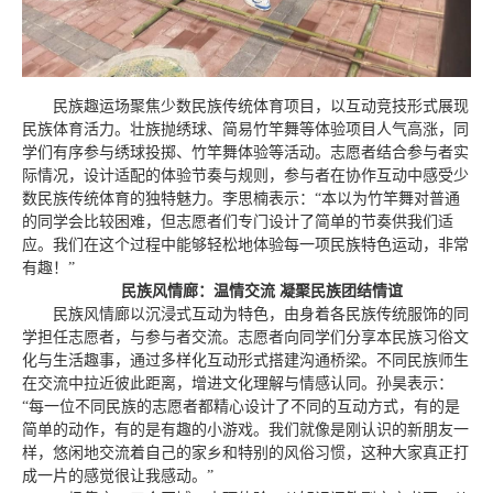
民族趣运场聚焦少数民族传统体育项目，以互动竞技形式展现
民族体育活力。壮族抛绣球、简易竹竿舞等体验项目人气高涨，同
学们有序参与绣球投掷、竹竿舞体验等活动。志愿者结合参与者实
际情况，设计适配的体验节奏与规则，参与者在协作互动中感受少
数民族传统体育的独特魅力。李思楠表示：“本以为竹竿舞对普通
的同学会比较困难，但志愿者们专门设计了简单的节奏供我们适
应。我们在这个过程中能够轻松地体验每一项民族特色运动，非常
有趣！”
民族风情廊：温情交流 凝聚民族团结情谊
民族风情廊以沉浸式互动为特色，由身着各民族传统服饰的同
学担任志愿者，与参与者交流。志愿者向同学们分享本民族习俗文
化与生活趣事，通过多样化互动形式搭建沟通桥梁。不同民族师生
在交流中拉近彼此距离，增进文化理解与情感认同。孙昊表示：
“每一位不同民族的志愿者都精心设计了不同的互动方式，有的是
简单的动作，有的是有趣的小游戏。我们就像是刚认识的新朋友一
样，悠闲地交流着自己的家乡和特别的风俗习惯，这种大家真正打
成一片的感觉很让我感动。”