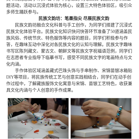
题活动，活动以沉浸式体验为核心，设置三大特色体验区，吸引众
多师生踊跃参与。
民族文韵坊：笔墨指尖
尽展民族文韵
民族文韵坊融合文化科普与手工创作，为同学们搭建了沉浸式
民族文化体验平台。民族文化知识快问快答环节准备了50道涵盖民
族风俗、传统节庆、特色服饰等内容的题目，同学们积极参与作
答，在趣味互动中深化对各民族文化的认知与理解。民族文字趣味
书写区陈列藏文、蒙古文、朝鲜文等民族文字祝福语范例，同学们
在志愿者专业指导下临摹书写，感受不同民族文字的笔画特点与文
化内涵。
手作体验区域涵盖藏式巴珠头饰与手串制作、宋锦苗银冰箱贴
DIY等项目，将民族传统工艺与创意实践相结合，同学们在动手创
作过程中，了解藏族服饰文化寓意与宋锦、苗银工艺特色，收获兼
具文化内涵与个人创意的手作成果。