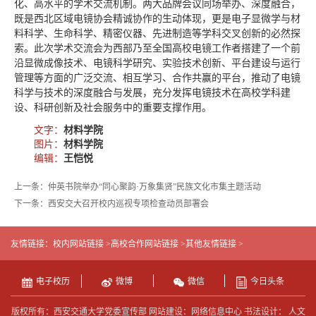
化、高水平的学术交流机制。两大品牌会议同场举办、深度融合，
既是西北区域电镜协会精诚协作的生动体现，更是电子显微学与材
料科学、生命科学、精密仪器、先进制造等学科交叉创新的必然探
索。此次学术交流会为西部乃至全国高校电镜工作者搭建了一个前
沿显微成像技术、电镜科学研究、实验技术创新、平台建设与运行
管理等方面的广泛交流、相互学习、合作共赢的平台，推动了电镜
科学与技术的深度融合与发展，充分发挥电镜技术在高校学科建
设、科研创新及社会服务中的重要支撑作用。
文字：
材料学院
图片：
材料学院
编辑：
王恺悦
上一条：仲英书院举办“同心聚韵·万象集贤”民族文化市集主题活动
下一条：西安交大召开校内巡视专项检查动员部署会
友情链接：
校内网站链接 >
高校合作网站链接 >
其他友情链接 >
电子校历
微博
微信
今日头条
版权所有：西安交通大学党委宣传部 网站建设：网络信息中心 书法设计： 人文