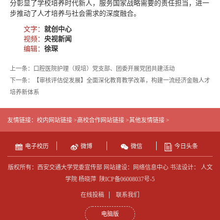
分彰显了学校培养时代新人，服务国家战略需要的责任担当，进一
步推动了人才培养与社会需求的深度融合。
文字：
就创中心
视频：
央视新闻
编辑：
徐琛
上一条：口腔医院护理（规培）党支部、团委开展党团共建活动
下一条：【审核评估促发展】全面深化教育教学改革，构建一流经济金融人才
培养新体系
友情链接：
校内网站链接 >
高校合作网站链接 >
其他友情链接 >
电子校历
微博
微信
今日头条
版权所有：西安交通大学党委宣传部 网站建设：网络信息中心 书法设计： 人文
学院 杨晓萍
陕ICP备06008037号-5
在线投稿
联系我们
电脑版