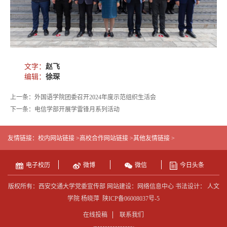
文字：
赵飞
编辑：
徐琛
上一条：外国语学院团委召开2024年度示范组织生活会
下一条：电信学部开展学雷锋月系列活动
友情链接：
校内网站链接 >
高校合作网站链接 >
其他友情链接 >
电子校历
微博
微信
今日头条
版权所有：西安交通大学党委宣传部 网站建设：网络信息中心 书法设计： 人文
学院 杨晓萍
陕ICP备06008037号-5
在线投稿
联系我们