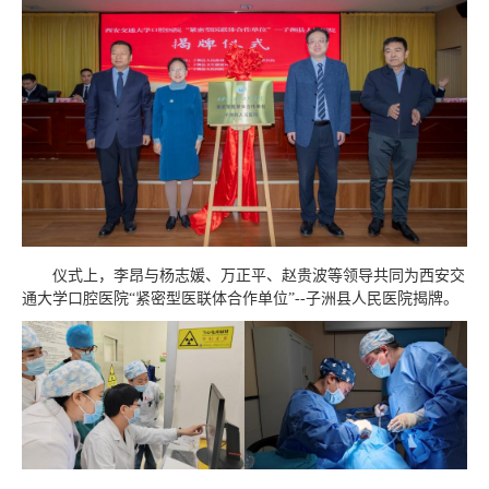
仪式上，李昂与杨志媛、万正平、赵贵波等领导共同为西安交
通大学口腔医院“紧密型医联体合作单位”--子洲县人民医院揭牌。