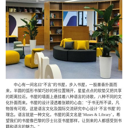
中心有一间名曰“不言”的书屋，步入书屋，一股墨香扑面而
来，半圆的弧形书架巧妙的将位置隔开，星星点点的软垫又把共享
的距离拉近。书屋的墙面上悬挂着八种语言的诗歌，八种不同的文
化扑面而来。书屋的设计浸透着张颖的心血：“于书无所不读，凡
物皆有可观，这是语言文化及国际交流研究中心设计‘不言书屋’的
理念。语言就是一种文化，书屋的英文名是‘Muses & Library’，希
望我们的书屋像巴黎的莎士比亚书屋那样，让到来的人都感受到书
籍和语言的魅力。”