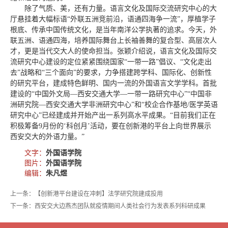
除了气质、美，还有力量。语言文化及国际交流研究中心的大
厅悬挂着大幅标语“外联五洲竞前沿，语通四海争一流”，厚植学子
根底、传承中国传统文化，是当年南洋公学执著的追求。今天，外
联五洲、语通四海，培养国际舞台上长袖善舞的复合型、高层次人
才，更是当代交大人的使命担当。张颖介绍说，语言文化及国际交
流研究中心建设的定位紧紧围绕国家“一带一路”倡议、“文化走出
去”战略和“三个面向”的要求，力争搭建跨学科、国际化、创新性
的研究平台，建成特色鲜明、国内一流的外国语言文学学科。首批
建设的“中国外文局—西安交通大学—一带一路研究中心”“中国非
洲研究院—西安交通大学非洲研究中心”和“校企合作基地/医学英语
研究中心”已经建成并开始产出一系列高水平成果。“目前我们正在
积极筹备9月份的‘科创月’活动，要在创新港的平台上向世界展示
西安交大的外语力量。”
文字：
外国语学院
图片：
外国语学院
编辑：
朱凡煜
上一条：【创新港平台建设在冲刺】法学研究院建成投用
下一条：西安交大边燕杰团队就疫情期间人类社会行为发表系列科研成果