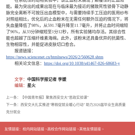
在系统性的动物实验中，该止血粉末展现了颠覆性的止血效
能。最为突出的成果出现在与临床最为接近的猪致死性锁骨下动静
脉完全离断不可按压出血模型中，与需要持续手工压迫的医用纱布
对照组相比，优化后的止血粉末在无需任何额外压迫的情况下，将
失血量降低了98%，从591.7毫升降至11.7毫升，并将止血时间缩短
了96%，从33分钟缩短至1分12秒，所有实验猪均存活。其综合性
能也超越了压缩纤维素海绵。此外，该粉末还具备优异的抗菌性、
生物相容性，并能促进皮肤切口愈合。
报道链接：
https://news.sciencenet.cn/htmlnews/2026/2/560628.shtm
相关论文信息：
https://doi.org/10.1038/s41467-026-68683-y
文字：
中国科学报记者 李媛
编辑：
星火
上一条：【中国青年报】聚焦西安交大“思政实验课”
下一条：西安交大扎实推进“寒假促就业暖心行动” 助力2026届毕业生高质量
充分就业
友情链接：
校内网站链接 >
高校合作网站链接 >
其他友情链接 >