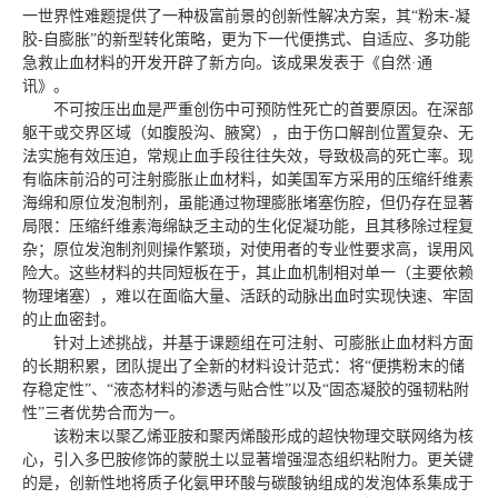
一世界性难题提供了一种极富前景的创新性解决方案，其“粉末-凝
胶-自膨胀”的新型转化策略，更为下一代便携式、自适应、多功能
急救止血材料的开发开辟了新方向。该成果发表于《自然·通
讯》。
不可按压出血是严重创伤中可预防性死亡的首要原因。在深部
躯干或交界区域（如腹股沟、腋窝），由于伤口解剖位置复杂、无
法实施有效压迫，常规止血手段往往失效，导致极高的死亡率。现
有临床前沿的可注射膨胀止血材料，如美国军方采用的压缩纤维素
海绵和原位发泡制剂，虽能通过物理膨胀堵塞伤腔，但仍存在显著
局限：压缩纤维素海绵缺乏主动的生化促凝功能，且其移除过程复
杂；原位发泡制剂则操作繁琐，对使用者的专业性要求高，误用风
险大。这些材料的共同短板在于，其止血机制相对单一（主要依赖
物理堵塞），难以在面临大量、活跃的动脉出血时实现快速、牢固
的止血密封。
针对上述挑战，并基于课题组在可注射、可膨胀止血材料方面
的长期积累，团队提出了全新的材料设计范式：将“便携粉末的储
存稳定性”、“液态材料的渗透与贴合性”以及“固态凝胶的强韧粘附
性”三者优势合而为一。
该粉末以聚乙烯亚胺和聚丙烯酸形成的超快物理交联网络为核
心，引入多巴胺修饰的蒙脱土以显著增强湿态组织粘附力。更关键
的是，创新性地将质子化氨甲环酸与碳酸钠组成的发泡体系集成于