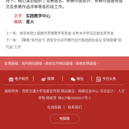
持下，精心谋划组织了竞赛报名、参赛作品设计、参赛作品报告提
交及参赛作品评审等各阶段工作。
文字：
实践教学中心
编辑：
星火
上一条：徐宗本院士捐赠华罗庚数学奖奖金 在柞水中学设立励志奖学金
下一条：【聚焦“双代会”】西安交大召开教代会代表团团长会议 安排部署“双
代会”工作
友情链接：
校内网站链接 >
高校合作网站链接 >
其他友情链接 >
电子校历
微博
微信
今日头条
版权所有：西安交通大学党委宣传部 网站建设：网络信息中心 书法设计： 人文
学院 杨晓萍
陕ICP备06008037号-5
在线投稿
联系我们
电脑版