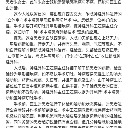
患者朱女士。此时朱女士既能清醒地感觉痛与不痛，还能与医生自
由对话。
这令人难以置信的一幕出现在西安交大一附院神经外科进行的
“立体定向术中唤醒星形细胞瘤切除术”中。患者是一位40岁的女
性，手术需要开颅切除其星形细胞瘤。据神经外科王茂德主任介
绍，这归功于一种“术中唤醒麻醉新技术”理念的应用。
据悉，这名患者来自陕西渭南，入院10天前出现右上肢无力，
一周后病情加重，行走无力，并伴有头晕、胸闷、气短等现象，不
能自行缓解才到该院神经外科治疗。经检查，头部检查居然显示：
“左侧顶叶占位，考虑肿瘤可能”，门诊以“左顶叶占位”收住该院神
经外科。
入院后，神经外科王茂德主任详细了解了该患者的病情，检查
确诊为星形细胞瘤，如不尽快手术切除，肿瘤容易恶性生长影响大
脑功能，将造成瘫痪、失语等，并且严重危及生命。由于肿瘤生长
部位位于语言中枢和运动中枢，血供丰富，为了确保患者的语言、
运动功能不受影响，神经外科主任王茂德决定为其施行“术中唤醒”
功能区肿瘤切除手术。
手术前，医生对患者进行了体检和脑功能状态评估，对患者进
行全身麻醉并作术前解剖定位。术中王茂德教授和陈伟博士将刺激
电极放在脑表面，利用电流刺激大脑皮层来确定运动功能的准确位
置。同时苏醒的患者起初说话还有点含糊，但几分钟后就能准确地