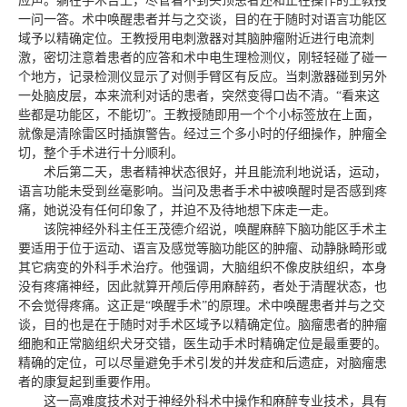
应声。躺在手术台上，尽管看不到头顶患者还和正在操作的王教授
一问一答。术中唤醒患者并与之交谈，目的在于随时对语言功能区
域予以精确定位。王教授用电刺激器对其脑肿瘤附近进行电流刺
激，密切注意着患者的应答和术中电生理检测仪，刚轻轻碰了碰一
个地方，记录检测仪显示了对侧手臂区有反应。当刺激器碰到另外
一处脑皮层，本来流利对话的患者，突然变得口齿不清。“看来这
些都是功能区，不能切”。王教授随即用一个个小标签放在上面，
就像是清除雷区时插旗警告。经过三个多小时的仔细操作，肿瘤全
切，整个手术进行十分顺利。
术后第二天，患者精神状态很好，并且能流利地说话，运动，
语言功能未受到丝毫影响。当问及患者手术中被唤醒时是否感到疼
痛，她说没有任何印象了，并迫不及待地想下床走一走。
该院神经外科主任王茂德介绍说，唤醒麻醉下脑功能区手术主
要适用于位于运动、语言及感觉等脑功能区的肿瘤、动静脉畸形或
其它病变的外科手术治疗。他强调，大脑组织不像皮肤组织，本身
没有疼痛神经，因此就算开颅后停用麻醉药，者处于清醒状态，也
不会觉得疼痛。这正是“唤醒手术”的原理。术中唤醒患者并与之交
谈，目的也是在于随时对手术区域予以精确定位。脑瘤患者的肿瘤
细胞和正常脑组织犬牙交错，医生动手术时精确定位是最重要的。
精确的定位，可以尽量避免手术引发的并发症和后遗症，对脑瘤患
者的康复起到重要作用。
这一高难度技术对于神经外科术中操作和麻醉专业技术，具有