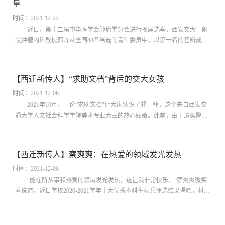
量
学生创...
时间：2021-12-22
近日，第十二届中华医学会肿瘤学分会进行换届选举，西安交大一附
院肿瘤内科教授郭卉从全国48名当选的青年委员中，以第一名的答辩成绩
当选青年学组副组长，她也是西北地区唯一当选的副组长。而在三年前，
西安交大一附院肝胆外科副教授张晓刚也从全国34个省份的近60余名候选
者中经过激烈角逐脱颖而出，代表陕西省当选为第十八届中华医学会外科
【西迁新传人】“求助文档”背后的交大女孩
学分会青年委员，是一附院继刘昌教授之后第二位当选的中华医学会二级
学科分会青年委员...
时间：2021-12-06
2021年10月，一份“求助文档”让大家认识了祁一菲，这个来自西安交
通大学人文社会科学学院美术专业大三的热心姑娘。此前，由于遭强降雨
侵袭，山西多地出现内涝、地质灾害、洪水等灾情。心系家乡的祁一菲着
手创建了一份山西暴雨在线“求助文档”，让许多身处困境者受到及时救
助、救援。这个事情的背后，是一名交大学子的热血与情怀，青春与成
【西迁新传人】察爽爽：在热爱的领域发光发热
长。追求美、创造美“美是一种很主观的表达，每个人对于美的评判是不
一致的。”对于美...
时间：2021-12-06
“能在所从事和热爱的领域发光发热，这让我非常快乐。”察爽爽微笑
着说道。近日学校2020-2021学年十大优秀本科生标兵评选结果揭晓，材料
化学专业大四学生察爽爽成功当选。她连续两年学分绩点和综合排名位列
专业第一，大三下学期所有专业满绩，曾获得国家奖学金和育英奖学金；
大三发表SCI论文一篇，在中国化学会创新实验设计竞赛、全国大学生节