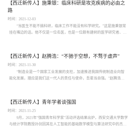
【西迁新传人】施秉银：临床科研是攻克疾病的必由之
能减排与科学竞赛中分别获得国家一等奖，在大学生创新实验竞赛中获得
路
西北赛区一等奖...
时间：2021-12-03
“当医生不能不搞科研，临床工作不能没有科学研究。”这是施秉银常
挂在嘴边的话。他不仅是一位名医，也是一位颇有建树的医学研究者、探
索者。​施秉银教授（中）带领团队成功制备了伴有眼病的Graves病猕猴模
型。在不久前召开的全省科技创新大会上，施秉银团队的“甲状腺疾病关
键防治技术的研究与推广应用”项目获得2020年度陕西省科学技术进步奖
【西迁新传人】赵腾浩：“不驰于空想，不骛于虚声”
一等奖。“这个项目历时20余年。当初施秉银教授带领我们进行此项研
究，就是因为Gra...
时间：2021-11-30
“制造业是一个国家工业发展的支柱，加速推进我国传统制造业向智
能化发展，理应是我们这一代人的责任与使命，吾辈当自强。”赵腾浩如
是说。近日，西安交通大学2020-2021学年本科生十大优秀标兵揭晓，赵腾
浩成功入选。他是来自机械学院、文治书院3D打印81班的大四学生，连续
两年智育成绩位列专业第一。除了学习培养方案课程之外，还曾自学自动
【西迁新传人】青年学者谈强国
化专业10门核心课程，大学前三年22门课程满绩，43门90分以上，获得
HIWIN优秀学生菁英...
时间：2021-11-25
9月，2021年“强国青年科学家”活动评选结果出炉，西安交通大学数学
与统计学院教授孙剑因其在人工智能的基础数学模型与算法研究中的杰出
贡献入选。“宝剑锋从磨砺出，深耕人工智能的基础数学模型与算法研