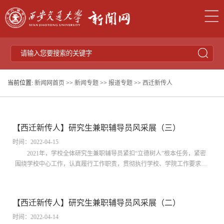
当前位置:
新闻网首页
>>
新闻专题
>>
报道专题
>>
西迁新传人
【西迁新传人】研究生兼职辅导员风采展（三）
时间：2022-04-15
2021年，学校全体研究生兼职辅导员紧扣“立德树人”根本任务，紧密
围绕学校中心工作，认真履行工作职责，贯彻执行学校、学院工作要求与
部署，真抓实干，守正创新，用心用力用情做好学生教育管理服务工作，
全面助力学生成长成才，持续赋能学校高质量发展。近期，党委研工部评
选了50位2021年度优秀研究生兼职辅导员。为树立典型，激励先进，加强
【西迁新传人】研究生兼职辅导员风采展（二）
研究生兼职辅导员队伍建设，着力提升思想水平、政治觉悟和工作能力，
特展示优秀人物...
时间：2022-04-14