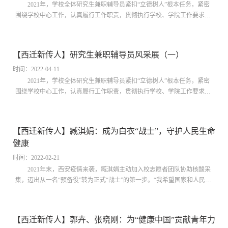
2021年，学校全体研究生兼职辅导员紧扣“立德树人”根本任务，紧密
围绕学校中心工作，认真履行工作职责，贯彻执行学校、学院工作要求与
部署，真抓实干，守正创新，用心用力用情做好学生教育管理服务工作，
全面助力学生成长成才，持续赋能学校高质量发展。近期，党委研工部评
选了50位2021年度优秀研究生兼职辅导员。为树立典型，激励先进，加强
【西迁新传人】研究生兼职辅导员风采展（一）
研究生兼职辅导员队伍建设，着力提升思想水平、政治觉悟和工作能力，
特展示优秀人物...
时间：2022-04-11
2021年，学校全体研究生兼职辅导员紧扣“立德树人”根本任务，紧密
围绕学校中心工作，认真履行工作职责，贯彻执行学校、学院工作要求与
部署，真抓实干，守正创新，用心用力用情做好学生教育管理服务工作，
全面助力学生成长成才，持续赋能学校高质量发展。近日，党委研工部评
选了50位2021年度优秀研究生兼职辅导员。为树立典型，激励先进，加强
【西迁新传人】臧淇娟：成为白衣“战士”，守护人民生命
研究生兼职辅导员队伍建设，着力提升思想水平、政治觉悟和工作能力，
健康
特展示优秀人物...
时间：2022-02-21
2021年末，西安疫情来袭，臧淇娟主动加入校志愿者团队协助核酸采
集，迈出从一名“预备役”转为正式“战士”的第一步。“我希望国家和人民有
需要时，我也可以成为一名白衣‘战士’，守护人民生命健康。”臧淇娟如是
说。西安交通大学“青春有志，强国有我”2020-2021学年优秀本科生标兵评
选落下帷幕，来自医学部、启德书院、规培72班的臧淇娟当选。她连续2
【西迁新传人】郭卉、张晓刚：为“健康中国”贡献青年力
年获得规培专业第一名，46门课程超过90分，主持并参与了3项国家级大