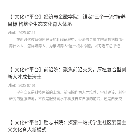
创新为引领，通过创新教学模式、拓宽传播渠道、创办品牌赛事等举措，
构建起民族传统体育文化传承发展新模式，显著提升育人效能与文化影响
【“文化+”平台】经济与金融学院：锚定“三个一流”培养
力，有效推动了中华优秀传统体育文化的繁荣发展。“文化+”思政：筑牢
目标 构筑全生态文化育人体系
学生民族自信与文化自信根基基地打造中华优秀传统体育文化展示墙、专
题网站等，营造浓厚的文化氛围。...
时间：2025-07-11
在新时代教育强国建设的壮阔征程中，经济与金融学院深刻把握“培
养什么人、怎样培养人、为谁培养人”这一根本命题，以习近平总书记重
要讲话精神为根本遵循，始终坚守立德树人根本任务，融会领悟以爱国主
义为核心的西迁精神，聚焦“一流经济学家、一流企业家、一流公共管理
人员”人才培养目标，构筑起“全覆盖、全领域、全方位、全过程”的全生态
【“文化+”平台】前沿院：聚焦前沿交叉，厚植复合型创
文化育人体系，在培养担当民族复兴大任时代新人的道路上迈出坚实步
新人才成长沃土
伐，为服务国家经济社会发展和一流大学建设贡献力量。强化价值引领，
筑牢理想信念根基思想政治引领贯穿育人...
时间：2025-07-01
学科交叉是科技创新的土壤。前沿院作为人才培养、学科建设、科学
研究的坚强阵地，不仅是服务高水平科技自立自强的前沿，还是西安交通
大学创新文化建设的重地。前沿院通过“四位一体”建设，坚持“重大原始创
新成果往往萌发于深厚的基础研究，产生于学科交叉领域”的理念，推动
新兴交叉研究领域发展，依托创新港文化内涵建设，探索创新校园文化建
【“文化+”平台】励志书院：探索一站式学生社区爱国主
设的新模式，使之成为推动学院健康持续发展的不竭动力。丰富“教”的维
义文化育人新模式
度——塑造精神文化先锋以西迁精神为主线，开设【躬耕强国 前沿有我】