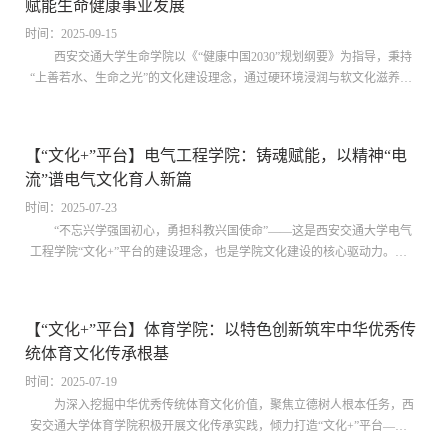
赋能生命健康事业发展
交通大学文化形象传播迈上新台阶。“文化+”思政引领，筑牢新媒体人才
价值根基新媒体学院深...
时间：2025-09-15
西安交通大学生命学院以《“健康中国2030”规划纲要》为指导，秉持
“上善若水、生命之光”的文化建设理念，通过硬环境浸润与软文化滋养，
构建起集育人、科研、科普于一体的特色文化生态，书写了新时代高校文
化育人的生动篇章。守正创新：铸就“生命绿”与“生命力”双向发力学院确
立“以思想引领凝聚、以项目承载理念、以环境浸润精神”的文化建设路
【“文化+”平台】电气工程学院：铸魂赋能，以精神“电
径，秉持“上善若水 生命之光”的文化建设理念，将“服务人民生命健康”作
流”谱电气文化育人新篇
为核心使命，以学科发展为主线，串联科研成果展示与学术文化传承，以
“生命绿”和“生命力...
时间：2025-07-23
“不忘兴学强国初心，勇担科教兴国使命”——这是西安交通大学电气
工程学院“文化+”平台的建设理念，也是学院文化建设的核心驱动力。经
过为期两年的精心规划与建设，学院以中国电机学科开拓者钟兆琳先生为
精神指引，深度挖掘百年电气文化积淀与西迁精神内涵，打造了一个集精
神传承、文化浸润、环境育人、实践创新于一体的综合育人体系，取得了
【“文化+”平台】体育学院：以特色创新筑牢中华优秀传
丰硕成果。立根铸魂：打造精神传承的实体空间学科文化长廊：百年电气
统体育文化传承根基
的“精神地标”。在电气学科扎根西部的起点——兴庆校区东一楼，学院依
托“文化+”平台项目，精心规划建...
时间：2025-07-19
为深入挖掘中华优秀传统体育文化价值，聚焦立德树人根本任务，西
安交通大学体育学院积极开展文化传承实践，倾力打造“文化+”平台——
中华优秀传统体育文化传承与发展基地。基地自2022年成立以来，以特色