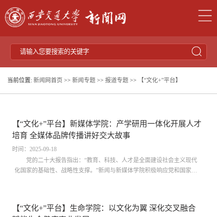
当前位置:
新闻网首页
>>
新闻专题
>>
报道专题
>>
【“文化+”平台】
【“文化+”平台】新媒体学院：产学研用一体化开展人才
培育 全媒体品牌传播讲好交大故事
时间：2025-09-18
党的二十大报告指出：“教育、科技、人才是全面建设社会主义现代
化国家的基础性、战略性支撑。”新闻与新媒体学院积极响应党和国家在
高等教育领域的战略部署，坚持以人才为根本、以技术为驱动，发挥学科
优势，系统构建“文化+”多元融合体系，涵盖“文化+”思政引领、“文化+”教
育教学、“文化+”产教融合和“文化+”载体创新等多个维度，着力打造产学
【“文化+”平台】生命学院：以文化为翼 深化交叉融合
研用一体化的全媒体高校形象建设与文化传播平台，有效助力新时代西安