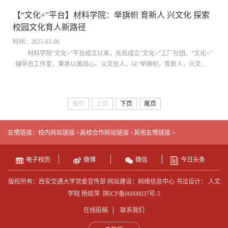
心，传承弘扬西迁精神是学校思政工作最鲜明的底色。彭康书院西迁之光
【“文化+”平台】材料学院：举旗帜 育新人 兴文化 探索
工作室成立于2020年5月，以习近平新时代中国特色社会主义思想为指
校园文化育人新路径
导，围绕西迁精神开展青年学生理想信念教育理论与实践研究，以理论为
基、以宣讲为媒、以实践为本，吸引、凝...
时间：2025-03-06
材料学院“文化+”平台成立以来，先后成立“文化+”工厂社团、“文化+”
辅导员工作室，秉承以美润心、以文化人，以“举旗帜，育新人，兴文化”
为主要目标，不断产出优质文化成果，传播学科文化，激发学生文化创新
创造活力，增强学生文化自信，实现思政育人成效，探索新时代校园文化
育人新路径。弘扬西迁精神，以“文化+党建”落实立德树人根本任务材料
首页
上页
下页
尾页
学院“文化+”平台坚持党建引领，弘扬西迁精神，推出系列“文化+党建”特
色专栏，制作8期《材子说：用行动践行西迁精神誓言》主题微视频；打
造《感悟精神伟力 ...
友情链接：
校内网站链接 >
高校合作网站链接 >
其他友情链接 >
电子校历
微博
微信
今日头条
版权所有：西安交通大学党委宣传部 网站建设：网络信息中心 书法设计： 人文
学院 杨晓萍
陕ICP备06008037号-5
在线投稿
联系我们