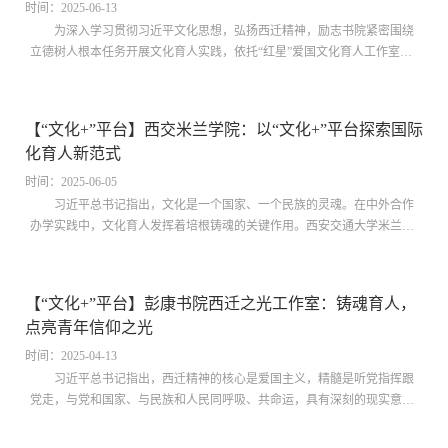
等专栏，增强叙述贴近性和立体性...
时间：2025-06-13
为深入学习贯彻习近平文化思想，弘扬西迁精神，励志书院紧密围绕
立德树人根本任务开展文化育人实践，依托“红星”爱国文化育人工作室将
习近平文化思想融入育人全过程。两年来，工作室紧密结合学生群体的变
化，推动书院爱国主义文化深入人心，围绕“文化+X”命题，不断探索“突
出共性、软硬结合、聚力共创”的一站式学生社区爱国主义文化育人新模
【“文化+”平台】西交米兰学院：以“文化+”平台探索国际
式，有效提升了爱国主义文化在学生群体中的教育、传播、实践效果，接
化育人新范式
续培养担当民族复兴大任的时代新人。以“文化”+“群体”，淬炼多元特色的
书院学生群体爱国主义文化传...
时间：2025-06-05
习近平总书记指出，文化是一个国家、一个民族的灵魂。在中外合作
办学实践中，文化育人发挥着培根铸魂的关键作用。西安交通大学米兰理
工联合学院（以下简称“西交米兰学院”）自2022年成立以来，始终牢记为
党育人、为国育才的初心使命，以文化铸魂、以创新筑梦。学院充分发挥
西安交通大学与米兰理工大学的办学优势，立足“新工科、大设计、重交
【“文化+”平台】彭康书院西迁之光工作室：铸魂育人，
叉”的学科发展理念，形成了以学科交叉为特色、以国际交流为纽带、以
点亮青年信仰之光
科技创新为动力的三大文化育人体系。通过“文化+”平台的深入建设，探
索中外合作、学科交叉、产教融合...
时间：2025-04-13
习近平总书记指出，西迁精神的核心是爱国主义，精髓是听党指挥跟
党走，与党和国家、与民族和人民同呼吸、共命运，具有深刻的现实意义
和历史意义。习近平总书记的讲话为学校指明了办学方向，就是要将西迁
精神融入学校发展各项事业，其中做好学生思想政治工作是育人工作的核