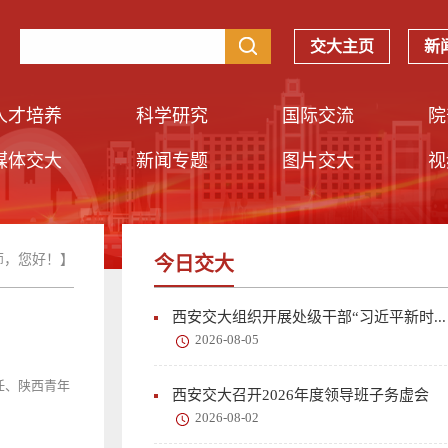
交大主页
新
人才培养
科学研究
国际交流
院
媒体交大
新闻专题
图片交大
视
师，您好！】
今日交大
西安交大组织开展处级干部“习近平新时...
2026-08-05
任、陕西青年
西安交大召开2026年度领导班子务虚会
2026-08-02