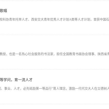
歌唱
校科协青年托举人才、西安交大青年优秀人才计划A类等人才计划，曾获中国
教授，也是一名热心社会服务的书法家，担任全国教育书画协会理事、陕西省
等学问，育一流人才
问、事业、人才，必先砥励第一等品行”育人理念，激励一代代交大人在立德树