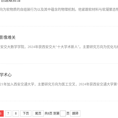
于创造敢担当
向为软物质的自组装行为以及其中蕴含的物理机制。他紧跟软材料与软凝聚态
影像难关
西安交大数学学院，2024年获西安交大“十大学术新人”。主要研究方向为优化
学术心
21年加入西安交通大学，主要研究方向为医工交叉，2024年获西安交通大学第
6
7
8
下页
尾页
共8页
到第
页
跳转