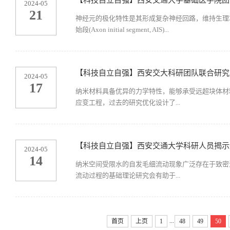
【科技自立自强】西安交通大学基础医学院团
2024-05
21
神经元的极化特性是其形成复杂神经回路，维持生理
始段(Axon initial segment, AIS)...
【科技自立自强】西安交大科研团队联合研究
2024-05
17
纳米材料具备优异的力学特性，能够承受远超块体材
应变工程，过去的研究优化设计了...
【科技自立自强】西安交通大学科研人员揭示
2024-05
14
纳米空间受限水的自发毛细流动现象广泛存在于致密
流动过程的基础理论研究会有助于...
...
首页
上页
1
48
49
50