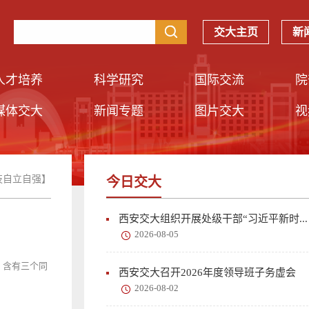
交大主页
新
人才培养
科学研究
国际交流
院
媒体交大
新闻专题
图片交大
视
技自立自强】
今日交大
西安交大组织开展处级干部“习近平新时...
2026-08-05
）含有三个同
西安交大召开2026年度领导班子务虚会
2026-08-02