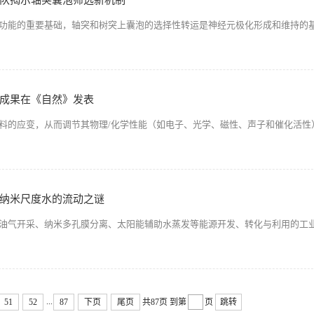
队揭示轴突囊泡筛选新机制
功能的重要基础，轴突和树突上囊泡的选择性转运是神经元极化形成和维持的
成果在《自然》发表
料的应变，从而调节其物理/化学性能（如电子、光学、磁性、声子和催化活性
纳米尺度水的流动之谜
油气开采、纳米多孔膜分离、太阳能辅助水蒸发等能源开发、转化与利用的工
...
51
52
87
下页
尾页
共87页
到第
页
跳转