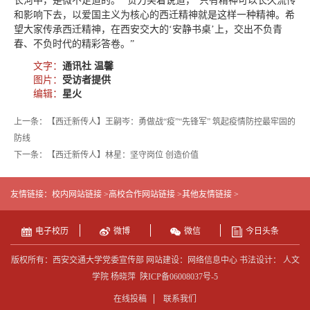
长河中，是微不足道的。” 贺力笑着说道，“只有精神可以长久流传
和影响下去，以爱国主义为核心的西迁精神就是这样一种精神。希
望大家传承西迁精神，在西安交大的‘安静书桌’上，交出不负青
春、不负时代的精彩答卷。”
文字：
通讯社 温馨
图片：
受访者提供
编辑：
星火
上一条：【西迁新传人】王嗣岑：勇做战“疫”“先锋军” 筑起疫情防控最牢固的
防线
下一条：【西迁新传人】林星：坚守岗位 创造价值
友情链接：
校内网站链接 >
高校合作网站链接 >
其他友情链接 >
电子校历
微博
微信
今日头条
版权所有：西安交通大学党委宣传部 网站建设：网络信息中心 书法设计： 人文
学院 杨晓萍
陕ICP备06008037号-5
在线投稿
联系我们