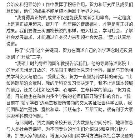
会治安和犯罪防控工作中发挥了积极作用。贺力和研究团队成员们
意识到，他们的成果不能单纯地拘囿于学界之内。
“我觉得真正好的成果不仅是能获奖或者引用率高，一定程度
上是真正被用起来，提升了一些居民的健康福祉，才算是真正好的
成果。我们要像王树国校长说的那样，融入社会，学习社会，了解
社会发展需求，才能通过自身努力来引领社会发展。”贺力认真地
说道。
除了“实用”这个关键词，贺力在阐述自己的治学理念时还反复
提到了“开放”二字。
“我硕士时的导师闾国年教授告诉我们，他的导师陈述彭院士
的学术思想是开放的，不局限于地理信息这个学科，而是与其他相
关学科交叉与融合。”受此启发，贺力一直坚持跨学科的研究。“比
如追踪前沿文献时，我的学科交叉习惯决定了，我不止追踪本领域
的前沿，还关心比如经济学、心理学、生命科学的前沿。”贺力说
道。目前他也在和校内多个学院的老师们展开跨学科的合作。“我
目前在‘领军学者’边燕杰教授所带领的交大实证社会科学团队，我
们团队朝气蓬勃、宽松和谐、活跃有序、互帮互助，很有利于大家
探索学科前沿问题。”
与此同时，贺力面向全校开设了大数据与空间分析、地理信息
与人类社会等课程，为不同专业的学生们介绍GIS和空间分析方
法，扩展大家的思路，增强大家利用跨学科方法解决社会学议题的