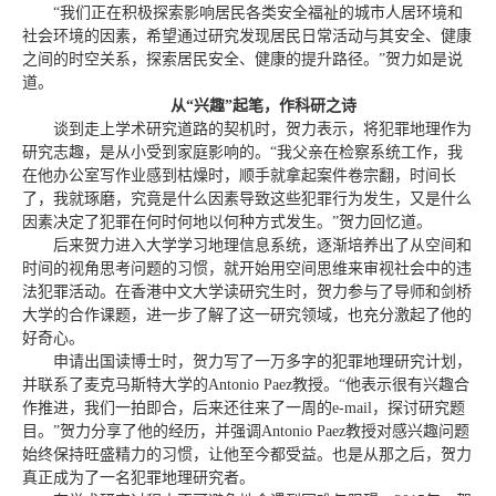
“我们正在积极探索影响居民各类安全福祉的城市人居环境和
社会环境的因素，希望通过研究发现居民日常活动与其安全、健康
之间的时空关系，探索居民安全、健康的提升路径。”贺力如是说
道。
从“兴趣”起笔，作科研之诗
谈到走上学术研究道路的契机时，贺力表示，将犯罪地理作为
研究志趣，是从小受到家庭影响的。“我父亲在检察系统工作，我
在他办公室写作业感到枯燥时，顺手就拿起案件卷宗翻，时间长
了，我就琢磨，究竟是什么因素导致这些犯罪行为发生，又是什么
因素决定了犯罪在何时何地以何种方式发生。”贺力回忆道。
后来贺力进入大学学习地理信息系统，逐渐培养出了从空间和
时间的视角思考问题的习惯，就开始用空间思维来审视社会中的违
法犯罪活动。在香港中文大学读研究生时，贺力参与了导师和剑桥
大学的合作课题，进一步了解了这一研究领域，也充分激起了他的
好奇心。
申请出国读博士时，贺力写了一万多字的犯罪地理研究计划，
并联系了麦克马斯特大学的Antonio Paez教授。“他表示很有兴趣合
作推进，我们一拍即合，后来还往来了一周的e-mail，探讨研究题
目。”贺力分享了他的经历，并强调Antonio Paez教授对感兴趣问题
始终保持旺盛精力的习惯，让他至今都受益。也是从那之后，贺力
真正成为了一名犯罪地理研究者。