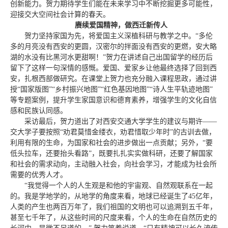
创新能力。贺力期待学生们能在未来学习中不断挖掘更多可能性，
迎接交大空间社会计算的春天。
赓续爱国精神，做西迁新传人
贺力坚持家国为先，将爱国主义深植科研与教学之中。“多伦
多的月亮没有西安的更圆，汉密尔的拌面没有西安的更燃，安大略
湖的水没有比黑河水更甜啊！”贺力在讲述自己出国留学的经历后
留下了这样一句深情的感慨。爱国、爱家乡让他最终选择了回到西
安，扎根西部做研究。在课堂上贺力也充分融入课程思政，通过讲
授“国家版图”“乡村振兴地图”“红色基因地图”“诗人生平轨迹地图”
等专题案例，提升学生家国意识和德育素养，增强学生的文化自信
感和民族认同感。
采访最后，贺力道出了对西安交通大学学生的建议与期许——
交大学子要按照“劝君莫惜金缕衣，劝君惜取少年时”的古训去做，
利用有限的生命，为国家和社会的进步做出一点贡献；另外，“要
低头拉车，还要抬头看路”，既要扎扎实实做科研，还要了解国家
和社会的需求动向，主动融入社会，向社会学习，才能成为社会所
需要的优秀人才。
“我觉得一个人的人生观是和他的宇宙观、自然观联系在一起
的。我是学地学的，从地学的角度来看，地球已经诞生了45亿年，
人类的产生也两百万年了，我们祖国的文明也可以追溯到五千年，
甚至七千年了，从这些时间的尺度来看，个人的生命在自然历史的