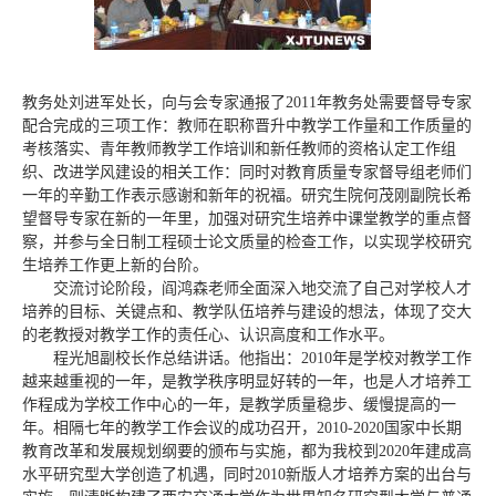
教务处刘进军处长，向与会专家通报了2011年教务处需要督导专家
配合完成的三项工作：教师在职称晋升中教学工作量和工作质量的
考核落实、青年教师教学工作培训和新任教师的资格认定工作组
织、改进学风建设的相关工作：同时对教育质量专家督导组老师们
一年的辛勤工作表示感谢和新年的祝福。研究生院何茂刚副院长希
望督导专家在新的一年里，加强对研究生培养中课堂教学的重点督
察，并参与全日制工程硕士论文质量的检查工作，以实现学校研究
生培养工作更上新的台阶。
交流讨论阶段，阎鸿森老师全面深入地交流了自己对学校人才
培养的目标、关键点和、教学队伍培养与建设的想法，体现了交大
的老教授对教学工作的责任心、认识高度和工作水平。
程光旭副校长作总结讲话。他指出：2010年是学校对教学工作
越来越重视的一年，是教学秩序明显好转的一年，也是人才培养工
作程成为学校工作中心的一年，是教学质量稳步、缓慢提高的一
年。相隔七年的教学工作会议的成功召开，2010-2020国家中长期
教育改革和发展规划纲要的颁布与实施，都为我校到2020年建成高
水平研究型大学创造了机遇，同时2010新版人才培养方案的出台与