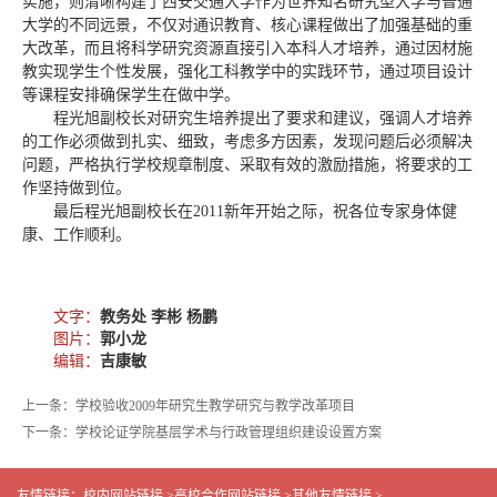
实施，则清晰构建了西安交通大学作为世界知名研究型大学与普通
大学的不同远景，不仅对通识教育、核心课程做出了加强基础的重
大改革，而且将科学研究资源直接引入本科人才培养，通过因材施
教实现学生个性发展，强化工科教学中的实践环节，通过项目设计
等课程安排确保学生在做中学。
程光旭副校长对研究生培养提出了要求和建议，强调人才培养
的工作必须做到扎实、细致，考虑多方因素，发现问题后必须解决
问题，严格执行学校规章制度、采取有效的激励措施，将要求的工
作坚持做到位。
最后程光旭副校长在2011新年开始之际，祝各位专家身体健
康、工作顺利。
文字：
教务处 李彬 杨鹏
图片：
郭小龙
编辑：
吉康敏
上一条：学校验收2009年研究生教学研究与教学改革项目
下一条：学校论证学院基层学术与行政管理组织建设设置方案
友情链接：
校内网站链接 >
高校合作网站链接 >
其他友情链接 >