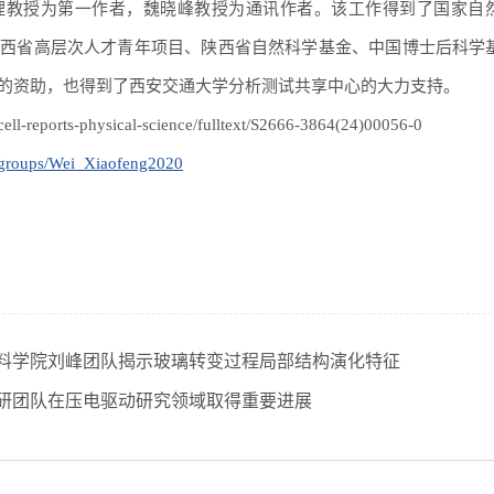
理教授为第一作者，魏晓峰教授为通讯作者。该工作得到了国家自
陕西省高层次人才青年项目、陕西省自然科学基金、中国博士后科学
的资助，也得到了西安交通大学分析测试共享中心的大力支持。
eports-physical-science/fulltext/S2666-3864(24)00056-0
/groups/Wei_Xiaofeng2020
料学院刘峰团队揭示玻璃转变过程局部结构演化特征
研团队在压电驱动研究领域取得重要进展