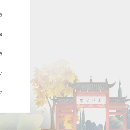
8
8
8
7
7