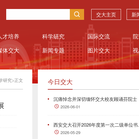
交大主页
新
人才培养
科学研究
国际交流
院
媒体交大
新闻专题
图片交大
视
学研究
>
正文
今日交大
沉痛悼念并深切缅怀交大校友顾诵芬院士
展
2026-06-01
西安交大召开2026年度第一次二级单位书..
2026-05-29