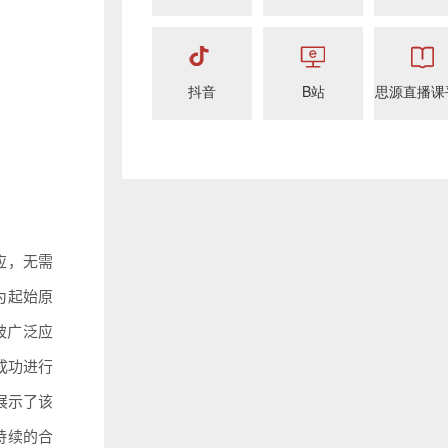
抖音
B站
思源直播课
应，无需
为起始原
被广泛应
成功进行
展示了该
持续的合