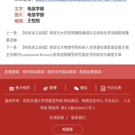
文字：
电信学部
图片：
电信学部
编辑：
王恺悦
上一条：【科技自立自强】西安交大药学院魏晓峰团队在绿色化学领域取得重
要进展
下一条：【科技自立自强】西安交大物理学院科研人员受邀在国家基金委主管
主办期刊Fundamental Research发表团簇模型研究氢经济的综述与展望文章
友情链接：
校内网站链接 >
高校合作网站链接 >
其他友情链接 >
电子校历
微博
微信
今日头条
版权所有：西安交通大学党委宣传部 网站建设：网络信息中心 书法设计： 人文
学院 杨晓萍
陕ICP备06008037号-5
在线投稿
联系我们
电脑版