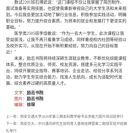
数试2201班石博武说：“这门课程不仅让我掌握了简历制作、
面试准备等实用技能，也促使我重新审视自己的大学生活和未来规
划。今后我会更加主动地了解行业信息，积极参加实践活动，明确
职业目标，努力提升综合素质，为将来的就业和发展打下更坚实的
基础。”
医学类2505班李佳敏说：“作为一名大一学生，此次课程让我
受益匪浅，让我不再只看重学习成绩，同样重视校内社团等经验以
及校外实习，从现在开始不断积累经验，努力向自己的目标靠
近！”
未来，励志书院将持续深耕生涯就业教育，不断优化综能课程
体系，整合优质企业、师资、校友资源，搭建多元化学习实践平
台，持续开展就业指导、赛事培训、企业走访、经验分享系列活
动，助力学生夯实综合能力、找准人生航向，成长为适配时代发
展、综合素养过硬的高质量人才。
文字：
励志书院
图片：
励志书院
编辑：
徐琛
上一条：西安交通大学2026年第三期本科教学秘书业务能力提升培训班举行
下一条：西安交大—中兴通讯研究生协同育人基地挂牌暨第二期领军班开班典
礼举行