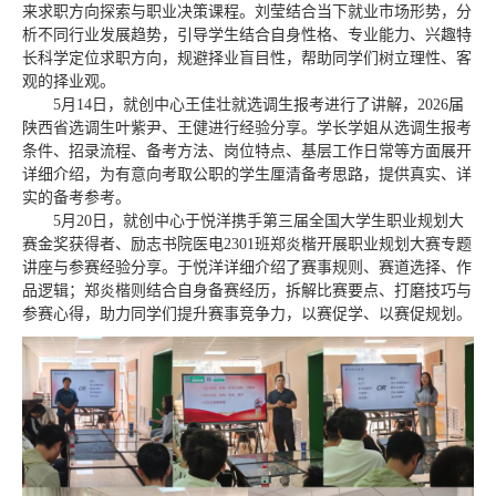
来求职方向探索与职业决策课程。刘莹结合当下就业市场形势，分
析不同行业发展趋势，引导学生结合自身性格、专业能力、兴趣特
长科学定位求职方向，规避择业盲目性，帮助同学们树立理性、客
观的择业观。
5月14日，就创中心王佳壮就选调生报考进行了讲解，2026届
陕西省选调生叶紫尹、王健进行经验分享。学长学姐从选调生报考
条件、招录流程、备考方法、岗位特点、基层工作日常等方面展开
详细介绍，为有意向考取公职的学生厘清备考思路，提供真实、详
实的备考参考。
5月20日，就创中心于悦洋携手第三届全国大学生职业规划大
赛金奖获得者、励志书院医电2301班郑炎楷开展职业规划大赛专题
讲座与参赛经验分享。于悦洋详细介绍了赛事规则、赛道选择、作
品逻辑；郑炎楷则结合自身备赛经历，拆解比赛要点、打磨技巧与
参赛心得，助力同学们提升赛事竞争力，以赛促学、以赛促规划。