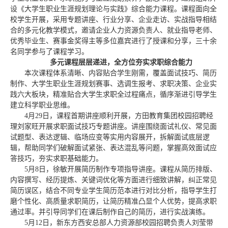
设《大学生职业生涯规划理论与实践》综合能力课程。课程面向全
校学生开展，采用专题讲座、行业分享、企业走访、实战指导相结
合的多元化教学模式，邀请企业人力资源负责人、就业指导老师、
优秀毕业生、赛事金奖得主等多位嘉宾进行了授课和分享，三十余
名同学参与了课程学习。
多元课程层层递进，全方位夯实求职综合能力
本次课程体系清晰、内容贴合学生刚需，覆盖面试技巧、简历
制作、大学生职业生涯规划赛事、选调生报考、求职决策、企业实
践六大板块，精准贴合大学生求职全过程痛点，循序渐进引导学生
建立科学职业思维。
4月29日，课程首期讲座顺利开展，方田教育集团校园招聘经
理刘家旺开展求职面试技巧专题讲座。讲座围绕面试礼仪、常见面
试题型、表达逻辑、临场应变等实用内容展开，拆解面试底层逻
辑，帮助同学们破解面试紧张、表达混乱等问题，掌握高效面试应
答技巧，夯实求职基础能力。
5月8日，徐敏开展简历制作专项指导讲座。课程从简历排版、
内容撰写、经历提炼、关键词优化等方面进行细致讲解，纠正常见
简历误区，结合不同专业学生简历范本进行对比分析，指导学生打
磨个性化、高质量求职简历，让简历精准凸显个人优势，提高求职
通过率。并引导同学们在课后制作自己的简历，进行实战演练。
5月12日，新东方西安总部人力资源部校园招聘负责人刘莹带