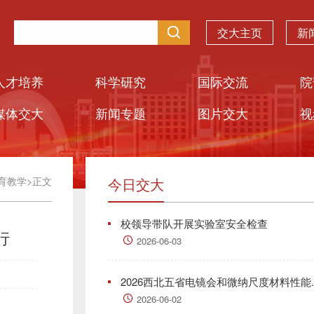
交大主页
新
人才培养
科学研究
国际交流
院
媒体交大
新闻专题
图片交大
视
育教学
>
正文
今日交大
校领导带队开展实验室安全检查
行
2026-06-03
2026西北五省电镜会和微纳尺度材料性能..
2026-06-02