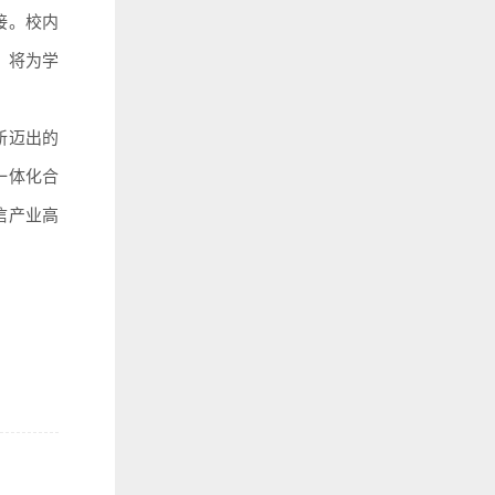
接。校内
，将为学
新迈出的
一体化合
信产业高