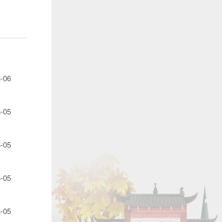
-06
-05
-05
-05
-05