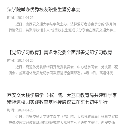
全党开展党纪学习教育的通知》以及学校《中共西安交通大学委员会党纪
法学院举办优秀校友职业生涯分享会
学习教育实施方案》文件精神。会上强调了党纪学习教育的重要性和紧迫
性，指出加强党纪学习...
时间：2024-04-25
近日，由西安交通大学法学院主办、法律爱好者协会承办的“岁月流
转情依旧，共聚母校话未来”优秀校友生涯成长分享会在西安交通大学兴
庆校区举行。西安交大法学院党总支书记王保民参与会议，法学院学生工
作专职委员张乃钟主持分享会。分享会邀请西安交大法学院2000级的5位
杰出校友作主题分享，校友分别为前海淀法院法官、头部券商法律合规人
【党纪学习教育】离退休党委全面部署党纪学习教育
员、王力咖啡（上海）有限公司联合创始人、CEO和央视制片人、导演
等。​五位校友分别从...
时间：2024-04-25
近日，离退休党委相继召开党委委员会、中心组学习会、党支部书记
例会，就离退休党员党纪学习教育进行全面部署。4月19日，离退休党委
召开全体党委委员会和中心组扩大会议，传达学习学校党委开展党纪学习
教育的相关文件精神，研究制定离退休党委党纪学习教育工作方案，集体
学习《中国共产党纪律处分条例》相关内容。4月23日至24日，离退休党
西安交大钱学森学（书）院、大荔县教育局共建科学家
委在三个校区召开党支部书记例会，部署离退休党委党纪学习教育工作。
精神进校园实践教育基地授牌仪式在东七初中举行
黄湘怀书记从扎实开...
时间：2024-04-25
近日，西安交通大学钱学森学（书）院、大荔县教育局共建科学家精
神进校园实践教育基地授牌仪式在大荔县东七初级中学举行。西安交通大