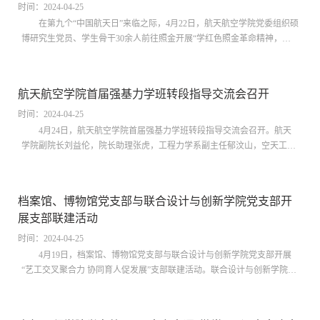
时间：2024-04-25
在第九个“中国航天日”来临之际，4月22日，航天航空学院党委组织硕
博研究生党员、学生骨干30余人前往照金开展“学红色照金革命精神，赴
航天强国伟大征程”主题研学活动，学习革命历史，汲取精神力量，矢志
航天报国。 学员们第一站来到了杨家坡会议旧址。通过展板上详实的史料
及陈列的文物，学员们学习了解了陈家坡会议召开的历史背景，真切领悟
航天航空学院首届强基力学班转段指导交流会召开
到“没有陈家坡会议就没有陕甘边革命根据地”的深刻内涵，深刻认识到坚
持党的集中...
时间：2024-04-25
4月24日，航天航空学院首届强基力学班转段指导交流会召开。航天
学院副院长刘益伦，院长助理张虎，工程力学系副主任郁汶山，空天工程
系副主任孟雪广，强基力学2101班主任张旭瑞参加活动并与学生开展座谈
交流。会前，刘益伦代表学院致辞。他指出，学院十分重视首届强基力学
班的建设，在即将转段的关键时期，通过召开座谈会面对面交流，不断畅
档案馆、博物馆党支部与联合设计与创新学院党支部开
通交流反馈渠道，有机联动力学、空天两系，为同学们继续深造读研及专
展支部联建活动
业选择发展创设更为...
时间：2024-04-25
4月19日，档案馆、博物馆党支部与联合设计与创新学院党支部开展
“艺工交叉聚合力 协同育人促发展”支部联建活动。联合设计与创新学院党
支部书记、执行院长杨树明，党支部副书记、副院长李德成，档案馆、博
物馆副馆长龙跃以及联合设计与创新学院与档案馆、博物馆党支部党员及
非党员代表参加会议。会议由档案馆、博物馆宣传委员、高等工程教育博