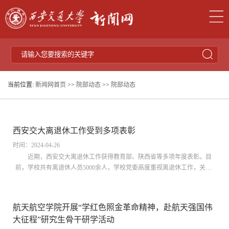
当前位置:
新闻网首页
>>
院部动态
>>
院部动态
西安交大离退休工作受到多项表彰
时间：2024-04-26
近期，西安交大离退休工作获得教育部、陕西省等多项年度表彰。目
前，学校共有离退休人员5000余人，学校党委高度重视离退休工作，关心
关怀离退休教职工，支持和推动老有所养、老有所医、老有所为、老有所
学、老有所乐等各方面工作。在学校党委的领导下，离退休党委、离退休
处认真贯彻落实党的二十大和习近平总书记关于老干部工作的重要指示批
航天航空学院开展“学红色照金革命精神，赴航天强国伟
示精神，深化服务职能，用心用情、精准服务，持续加强离退休党的建
大征程”研究生骨干研学活动
设，扎实做好离退休...