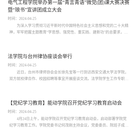
电气工程学院举办第一届“青言青语”微党(团)课大赛决赛
物馆办公室主任孟晖主持。龙跃介绍了档案馆、博物馆组织架构，并从
暨“琅书”宣讲团成立大会
“展览-活动-实践-...
时间：2024-04-25
为深入学习贯彻习近平新时代中国特色社会主义思想和党的二十大精
神，牢牢把握主题教育“学思想、强党性、重实践、建新功”的总要求，切
实提升学生党员团员的理论素养和政治觉悟，引导广大学子以学铸魂、以
学增智、以学正风、以学促干，用青年视角、青年语言讲好奋进故事，西
安交通大学电气工程学院党委开展第一届“青言青语”微党（团）课比赛。
法学院与台州律协座谈会举行
经过前期各支部作品推荐和学院初赛，从42件作品中共评选出13件高质量
作品进入决赛...
时间：2024-04-25
​近日，台州市律师协会会长徐先宝等一行到访西安交通大学法学院，
双方就校律合作、校园招聘等事宜开展座谈交流。法学院学生工作专职委
员张乃钟代表学院师生对徐先宝一行表示热烈欢迎，随后向与会嘉宾介绍
了学校和法学院基本情况，重点对毕业生就业情况进行了介绍。她表示，
西安交大法学院矢志建设“高起点、国际化、研究型”的国际一流法学院，
【党纪学习教育】能动学院召开党纪学习教育启动会
培养卓越的法治人才。台州地处我国沿海，经济发达，涉外企业众多，希
望双方加强合...
时间：2024-04-25
4月24日上午，能动学院召开党纪学习教育启动会，启动部署学院党
纪学习教育工作。学院党委书记何茂刚主持会议，党委委员、院班子成
员、教工党支部书记参加会议。何茂刚带领大家学习了习近平总书记关于
党纪学习教育的重要讲话和重要指示精神，传达中共中央办公厅《关于在