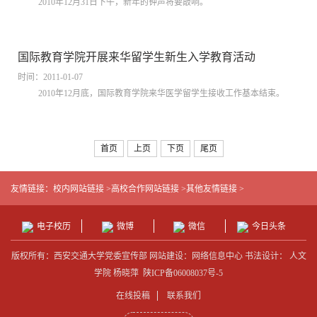
2010年12月31日下午，新年的钟声将要敲响。
国际教育学院开展来华留学生新生入学教育活动
时间：2011-01-07
2010年12月底，国际教育学院来华医学留学生接收工作基本结束。
首页
上页
下页
尾页
友情链接：
校内网站链接 >
高校合作网站链接 >
其他友情链接 >
电子校历
微博
微信
今日头条
版权所有：西安交通大学党委宣传部 网站建设：网络信息中心 书法设计： 人文
学院 杨晓萍
陕ICP备06008037号-5
在线投稿
联系我们