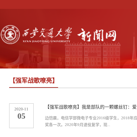
【强军战歌嘹亮】
【强军战歌嘹亮】我是部队的一颗螺丝钉：爱
2020-11
05
边恺晨，电信学部微电子专业2016级学生，2018
奖各一次。2020年9月退役复学，现...