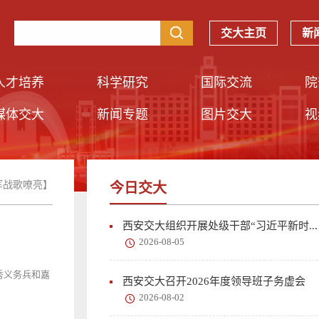
交大主页
新
人才培养
科学研究
国际交流
院
媒体交大
新闻专题
图片交大
视
军战歌嘹亮】
今日交大
西安交大组织开展处级干部“习近平新时...
2026-08-05
秀义务兵和嘉
西安交大召开2026年度领导班子务虚会
2026-08-02