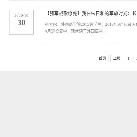
​【强军战歌嘹亮】我在朱日和的军旅时光：
2020-10
30
张大昭，外国语学院2015级学生，2018年9月应
9月退役复学，现就读于外国语学...
首页
上页
1