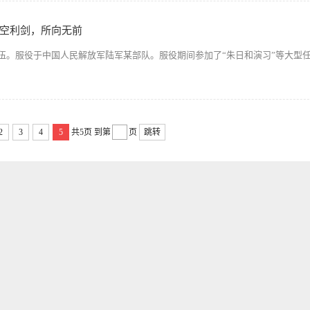
长空利剑，所向无前
征入伍。服役于中国人民解放军陆军某部队。服役期间参加了“朱日和演习”等大型任务
2
3
4
5
共5页
到第
页
跳转