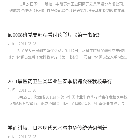
3月24日下午，我校与中新苏州工业园区开发集团股份有限公司、
纽威数控装备（苏州）有限公司联合共建研究生培养基地签约仪式在苏州
独墅湖国际会议中心举行。党委书记王建华、我校校友中新集团董事长
杜...
硕0008班党支部观看讨论影片《第一书记》
时间：2011-03-28
为了深入开展创先争优活动，3月17日，材料学院硕0008班党支部组
织全体党员观看了党性教育片《第一书记》，号召全体党员深入学习沈浩
先进事迹、自觉投身创先争优活动。
2011届医药卫生类毕业生春季招聘会在我校举行
时间：2011-03-26
3月25日，陕西省2011届医药卫生类毕业生春季招聘会在我校医学校
区505体育馆举行。此次招聘会共吸引了148家医药卫生类企业来校，包括
医院、卫生局、疾控中心、制药公司、医疗器械企业、医学教育机...
学而讲坛：日本现代艺术与中华传统诗词创新
时间：2011-03-25