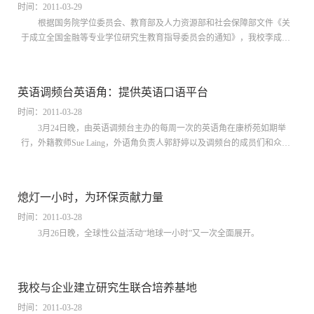
时间：2011-03-29
根据国务院学位委员会、教育部及人力资源部和社会保障部文件《关
于成立全国金融等专业学位研究生教育指导委员会的通知》，我校李成教
授当选新增设的全国金融专业学位研究生教育指导委员会委员，徐寅峰教
授当选新...
英语调频台英语角：提供英语口语平台
时间：2011-03-28
3月24日晚，由英语调频台主办的每周一次的英语角在康桥苑如期举
行，外籍教师Sue Laing，外语角负责人郭舒婷以及调频台的成员们和众多
交大学子参加了此次英语角，并就“family”这一主题进行了交流。
熄灯一小时，为环保贡献力量
时间：2011-03-28
3月26日晚，全球性公益活动“地球一小时”又一次全面展开。
我校与企业建立研究生联合培养基地
时间：2011-03-28