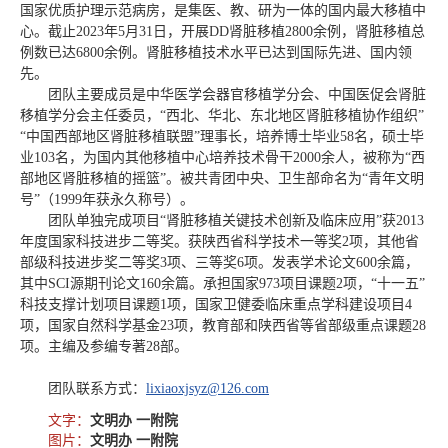
国家优质护理示范病房，是集医、教、研为一体的国内最大移植中
心。截止2023年5月31日，开展DD肾脏移植2800余例，肾脏移植总
例数已达6800余例。肾脏移植技术水平已达到国际先进、国内领
先。
团队主要成员是中华医学会器官移植学分会、中国医促会肾脏
移植学分会主任委员，“西北、华北、东北地区肾脏移植协作组织”
“中国西部地区肾脏移植联盟”理事长，培养博士毕业58名，硕士毕
业103名，为国内其他移植中心培养技术骨干2000余人，被称为“西
部地区肾脏移植的摇篮”。被共青团中央、卫生部命名为“青年文明
号”（1999年获永久称号）。
团队单独完成项目“肾脏移植关键技术创新及临床应用”获2013
年度国家科技进步二等奖。获陕西省科学技术一等奖2项，其他省
部级科技进步奖二等奖3项、三等奖6项。发表学术论文600余篇，
其中SCI源期刊论文160余篇。承担国家973项目课题2项，“十一五”
科技支撑计划项目课题1项，国家卫健委临床重点学科建设项目4
项，国家自然科学基金23项，教育部和陕西省等省部级重点课题28
项。主编及参编专著28部。
团队联系方式：
lixiaoxjsyz@126.com
文字：
文明办 一附院
图片：
文明办 一附院