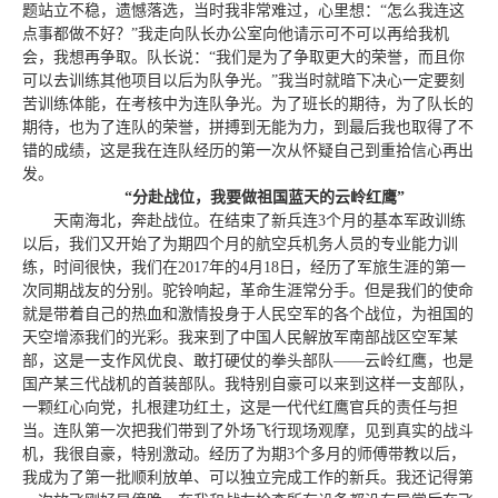
题站立不稳，遗憾落选，当时我非常难过，心里想：“怎么我连这
点事都做不好？”我走向队长办公室向他请示可不可以再给我机
会，我想再争取。队长说：“我们是为了争取更大的荣誉，而且你
可以去训练其他项目以后为队争光。”我当时就暗下决心一定要刻
苦训练体能，在考核中为连队争光。为了班长的期待，为了队长的
期待，也为了连队的荣誉，拼搏到无能为力，到最后我也取得了不
错的成绩，这是我在连队经历的第一次从怀疑自己到重拾信心再出
发。
“
分赴战位，我要做祖国蓝天的云岭红鹰
”
天南海北，奔赴战位。在结束了新兵连3个月的基本军政训练
以后，我们又开始了为期四个月的航空兵机务人员的专业能力训
练，时间很快，我们在2017年的4月18日，经历了军旅生涯的第一
次同期战友的分别。驼铃响起，革命生涯常分手。但是我们的使命
就是带着自己的热血和激情投身于人民空军的各个战位，为祖国的
天空增添我们的光彩。我来到了中国人民解放军南部战区空军某
部，这是一支作风优良、敢打硬仗的拳头部队——云岭红鹰，也是
国产某三代战机的首装部队。我特别自豪可以来到这样一支部队，
一颗红心向党，扎根建功红土，这是一代代红鹰官兵的责任与担
当。连队第一次把我们带到了外场飞行现场观摩，见到真实的战斗
机，我很自豪，特别激动。经历了为期3个多月的师傅带教以后，
我成为了第一批顺利放单、可以独立完成工作的新兵。我还记得第