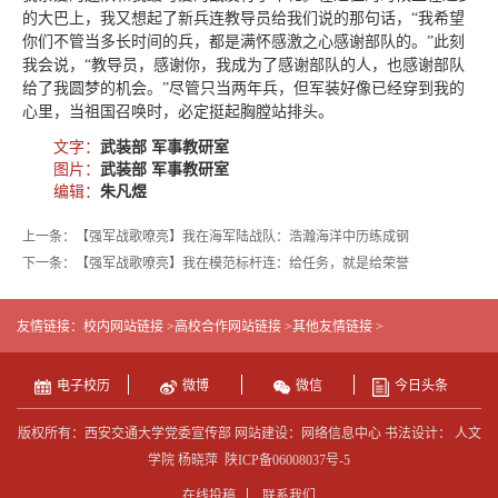
的大巴上，我又想起了新兵连教导员给我们说的那句话，“我希望
你们不管当多长时间的兵，都是满怀感激之心感谢部队的。”此刻
我会说，“教导员，感谢你，我成为了感谢部队的人，也感谢部队
给了我圆梦的机会。”尽管只当两年兵，但军装好像已经穿到我的
心里，当祖国召唤时，必定挺起胸膛站排头。
文字：
武装部 军事教研室
图片：
武装部 军事教研室
编辑：
朱凡煜
上一条：【强军战歌嘹亮】我在海军陆战队：浩瀚海洋中历练成钢
下一条：【强军战歌嘹亮】我在模范标杆连：给任务，就是给荣誉
友情链接：
校内网站链接 >
高校合作网站链接 >
其他友情链接 >
电子校历
微博
微信
今日头条
版权所有：西安交通大学党委宣传部 网站建设：网络信息中心 书法设计： 人文
学院 杨晓萍
陕ICP备06008037号-5
在线投稿
联系我们