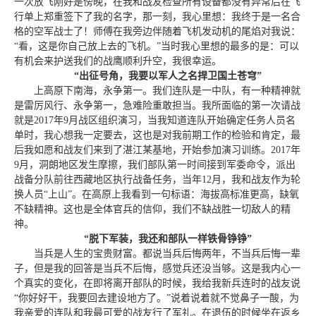
一次放飞刚好是傍晚，在我和战友检查所有设备都没有异常后在飞
行单上郑重签下了我的名字，那一刻，我心里想：我终于是一名合
格的空军战士了！师傅在我旁边伴随着飞机发动机的尾焰对我说：
“看，这是你自己放上去的飞机。”当时我心里想的最多的是：可以
有机会来护送我们的战鹰顺利升空，我很幸运。
“
出征号角，我要以军人之名捍卫国土苍穹
”
上高原下南海，永争第一。我们连队是一中队，有一种精神就
是雷厉风行、永争第一，急难险重敢担当。我所面临的第一次请战
就是2017年9月战区组织演习，当我知道连队开始确定任务人员名
单时，我心想我一定要去，这也是对我前期工作的检验和肯定，最
后我如愿和战友们来到了湛江某基地，开始参加演习训练。2017年
9月，洞朗地区发生摩擦，我们部队第一时间接到军委命令，派出
战备分队前往西藏地区执行战备任务，当年12月，我和战友作为轮
换人员“上山”。在高原上我看到一句标语：海拔高标准更高，缺氧
不缺精神。这也是全体官兵的信仰，我们不缺战胜一切敌人的精
神。
“
脱下军装，我还和部队一样铁骨铮铮
”
当兵是人生的宝贵财富。都说当兵后悔两年，不当兵后悔一辈
子，但是我的回答是当兵不后悔，感觉兵还没当够。这是我内心一
个真实的变化，在即将离开部队的时候，我给我新兵连时的战友说
“你好好干，我要回去建设地方了。”说着说着就不觉鼻子一酸，为
我亲爱的连队和我最可爱的战友
行了军礼。在退伍的时候坐在返乡