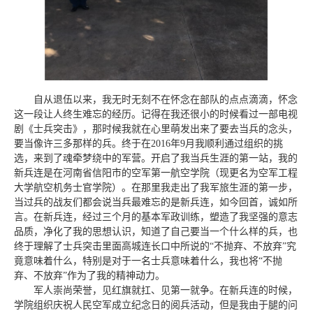
自从退伍以来，我无时无刻不在怀念在部队的点点滴滴，怀念
这一段让人终生难忘的经历。记得在我还很小的时候看过一部电视
剧《士兵突击》，那时候我就在心里萌发出来了要去当兵的念头，
要当像许三多那样的兵。终于在2016年9月我顺利通过组织的挑
选，来到了魂牵梦绕中的军营。开启了我当兵生涯的第一站，我的
新兵连是在河南省信阳市的空军第一航空学院（现更名为空军工程
大学航空机务士官学院）。在那里我走出了我军旅生涯的第一步，
当过兵的战友们都会说当兵最难忘的是新兵连，如今回首，诚如所
言。在新兵连，经过三个月的基本军政训练，塑造了我坚强的意志
品质，净化了我的思想认识，知道了自己要当一个什么样的兵，也
终于理解了士兵突击里面高城连长口中所说的“不抛弃、不放弃”究
竟意味着什么，特别是对于一名士兵意味着什么，我也将“不抛
弃、不放弃”作为了我的精神动力。
军人崇尚荣誉，见红旗就扛、见第一就争。在新兵连的时候，
学院组织庆祝人民空军成立纪念日的阅兵活动，但是我由于腿的问