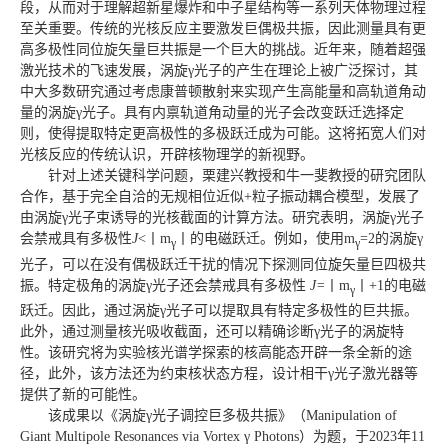
段，从而对于理解超新星爆炸和中子星结构等一系列天体物理过程
至关重要。传统的光核反应主要激发巨偶极共振，因此测量具有更
高多极性同位旋矢量巨共振是一个巨大的挑战。近年来，随着超强
激光技术的飞速发展，涡旋γ光子的产生在理论上被广泛探讨，其
中大多数研究通过考虑康普顿散射来实现产生高能量和高轨道角动
量的涡旋γ光子。具有内禀轨道角动量的光子会改变跃迁选择定
则，使得提取特定更高极性的多极跃迁成为可能。这将拓宽人们对
光核反应的传统认识，开辟核物理学的新视野。
针对上述关键科学问题，栗建兴教授和牛一斐教授的研究团队
合作，基于完全自洽的无规相位近似+粒子振动耦合模型，发展了
由涡旋γ光子束诱导的光核截面的计算方法。研究表明，涡旋γ光子
会禁戒
具有多极性
J
<丨m
丨的电磁跃迁。例如，使用m
=2的涡旋γ
γ
γ
光子，可以在没有偶极跃迁干扰的情况下探测同位旋矢量巨四极共
振。特定极角的涡旋γ光子还会禁戒具有多极性
J
=
丨m
丨+1的电磁
γ
跃迁。因此，通过涡旋γ光子可以提取具有特定多极性的巨共振。
此外，通过测量核光吸收截面，还可以精确诊断γ光子的涡旋特
性。该研究将为实验核光谱学探索的核高能态开辟一条全新的途
径，此外，该方法还为约束核状态方程，设计相干γ光子激光器等
提供了新的可能性。
该成果以《涡旋γ光子调控巨多极共振》（Manipulation of
Giant Multipole Resonances via Vortex γ Photons）为题，于2023年11