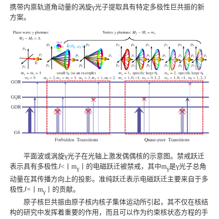
携带内禀轨道角动量的涡旋γ光子提取具有特定多极性巨共振的新
方案。
平面波或涡旋γ光子在光轴上激发偶偶核的示意图。禁戒跃迁
表示具有多极性
J
<丨m
丨的电磁跃迁被禁戒，其中m
是γ光子总角
γ
γ
动量在其传播方向上的投影。准纯跃迁表示电磁跃迁主要来自于多
极性
J=
丨m
丨的贡献。
γ
原子核巨共振由原子核内核子集体运动所引起，其不仅在核结
构的研究中发挥着重要的作用，而且可以作为约束核状态方程的手