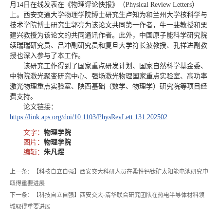
月14日在线发表在《物理评论快报》（Physical Review Letters）
上。西安交通大学物理学院博士研究生卢知为和兰州大学核科学与
技术学院博士研究生郭亮为该论文共同第一作者，牛一斐教授和栗
建兴教授为该论文的共同通讯作者。此外，中国原子能科学研究院
续瑞瑞研究员、吕冲副研究员和复旦大学符长波教授、孔祥进副教
授也深入参与了本工作。
该研究工作得到了国家重点研发计划、国家自然科学基金委、
中物院激光聚变研究中心、强场激光物理国家重点实验室、高功率
激光物理重点实验室、陕西基础（数学、物理学）研究院等项目经
费支持。
论文链接：
https://link.aps.org/doi/10.1103/PhysRevLett.131.202502
文字：
物理学院
图片：
物理学院
编辑：
朱凡煜
上一条：【科技自立自强】西安交大科研人员在柔性钙钛矿太阳能电池研究中
取得重要进展
下一条：【科技自立自强】西安交大-清华联合研究团队在热电半导体材料领
域取得重要进展