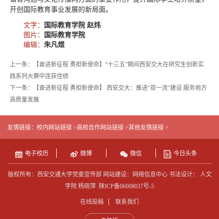
开创国际教育事业发展的新局面。
文字：
国际教育学院 赵炜
图片：
国际教育学院
编辑：
朱凡煜
上一条：【奋进新征程 勇担新使命】“十三五”期间西安交大在研究生创新实
践系列大赛中连获佳绩
下一条：【奋进新征程 勇担新使命】 西安交大：推进“双一流”建设 服务地方
高质量发展
友情链接：
校内网站链接 >
高校合作网站链接 >
其他友情链接 >
电子校历
微博
微信
今日头条
版权所有：西安交通大学党委宣传部 网站建设：网络信息中心 书法设计： 人文
学院 杨晓萍
陕ICP备06008037号-5
在线投稿
联系我们