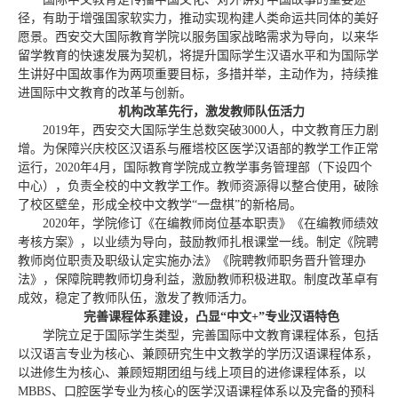
径，有助于增强国家软实力，推动实现构建人类命运共同体的美好
愿景。西安交大国际教育学院以服务国家战略需求为导向，以来华
留学教育的快速发展为契机，将提升国际学生汉语水平和为国际学
生讲好中国故事作为两项重要目标，多措并举，主动作为，持续推
进国际中文教育的改革与创新。
机构改革先行，激发教师队伍活力
2019年，西安交大国际学生总数突破3000人，中文教育压力剧
增。为保障
兴庆校区汉语系与雁塔校区医学汉语部的教学工作正常
运行，2020年4月，国际教育学院成立教学事务管理部（下设四个
中心），负责全校的中文教学工作。教师资源得以整合使用，破除
了校区壁垒，形成全校中文教学“一盘棋”的新格局。
2020年，学院修订《在编教师岗位基本职责》《在编教师绩效
考核方案》，以业绩为导向，鼓励教师扎根课堂一线。制定《院聘
教师岗位职责及职级认定实施办法》《院聘教师职务晋升管理办
法》，保障院聘教师切身利益，激励教师积极进取。制度改革卓有
成效，稳定了教师队伍，激发了教师活力。
完善课程体系建设，凸显“中文+”专业汉语特色
学院立足于国际学生类型，完善国际中文教育课程体系，包括
以汉语言专业为核心、兼顾研究生中文教学的学历汉语课程体系，
以进修生为核心、兼顾短期团组与线上项目的进修课程体系，以
MBBS、口腔医学专业为核心的医学汉语课程体系以及完备的预科