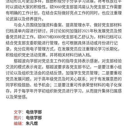
活动形式可更加多样，鼓励积极分子分享学习进展，将考核放在平
时以调动大家的积极性。硕9060党支部苗鸿易认为党支部工作需要
有明确的工作计划，在结合实际做好亮点工作的同时，也应注重理
论武装以及修养提升。
与会人员围绕加强资料备案、提高管理水平、做好党支部材料
归档清单内容进行研讨，并讨论如何加强好2021年秋发展党员及预
备党员转正工作。硕0079和0080党支部毛乙舒认为，材料归档可以
结合党支部支委职能进行管理，也可根据具体活动或月份进行记
录，充分应用电子管理方式，在发展党员应注重理论学习长期化，
积极组织党史活动竞赛，并将相关材料归纳入档。
鄢超波向学部对党总支工作的指导支持表示感谢，对支部经验
交流的模式表示肯定。鄢超波要求各党支部书记，一是要注重小组
讨论以及组织生活会的总结反馈，加强学生党员管理；二是要重视
党员发展问题，对于高年级党员及时关心联系；对于有发展意愿的
同学积极鼓励、给予机会；三是要注重可传承荣誉材料的电子化保
存，并于每学年开学初组织新党员进行学习，从而提升集体归属感
以及荣誉感。
文字：
电信学部
图片：
电信学部
编辑：
朱凡煜