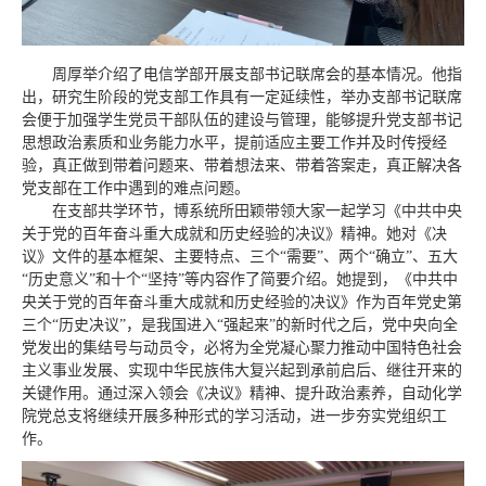
周厚举介绍了电信学部开展支部书记联席会的基本情况。他指
出，研究生阶段的党支部工作具有一定延续性，举办支部书记联席
会便于加强学生党员干部队伍的建设与管理，能够提升党支部书记
思想政治素质和业务能力水平，提前适应主要工作并及时传授经
验，真正做到带着问题来、带着想法来、带着答案走，真正解决各
党支部在工作中遇到的难点问题。
在支部共学环节，博系统所田颖带领大家一起学习《中共中央
关于党的百年奋斗重大成就和历史经验的决议》精神。她对《决
议》文件的基本框架、主要特点、三个“需要”、两个“确立”、五大
“历史意义”和十个“坚持”等内容作了简要介绍。她提到，《中共中
央关于党的百年奋斗重大成就和历史经验的决议》作为百年党史第
三个“历史决议”，是我国进入“强起来”的新时代之后，党中央向全
党发出的集结号与动员令，必将为全党凝心聚力推动中国特色社会
主义事业发展、实现中华民族伟大复兴起到承前启后、继往开来的
关键作用。通过深入领会《决议》精神、提升政治素养，自动化学
院党总支将继续开展多种形式的学习活动，进一步夯实党组织工
作。