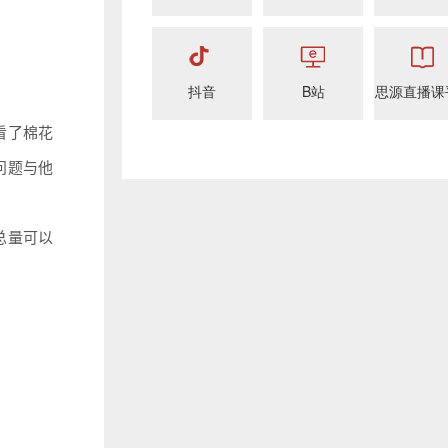
抖音
B站
思源直播课
看了棉花
问题与他
总量可以