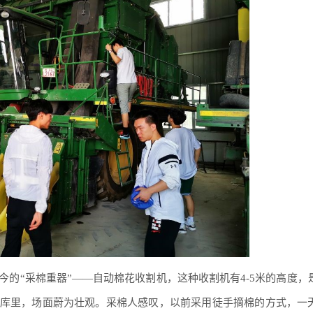
今的“采棉重器”——自动棉花收割机，这种收割机有4-5米的高度，
仓库里，场面蔚为壮观。采棉人感叹，以前采用徒手摘棉的方式，一