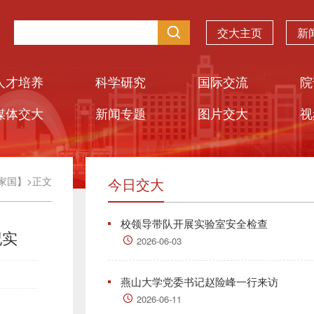
交大主页
新
人才培养
科学研究
国际交流
院
媒体交大
新闻专题
图片交大
视
家国】
>
正文
今日交大
校领导带队开展实验室安全检查
纪实
2026-06-03
燕山大学党委书记赵险峰一行来访
2026-06-11