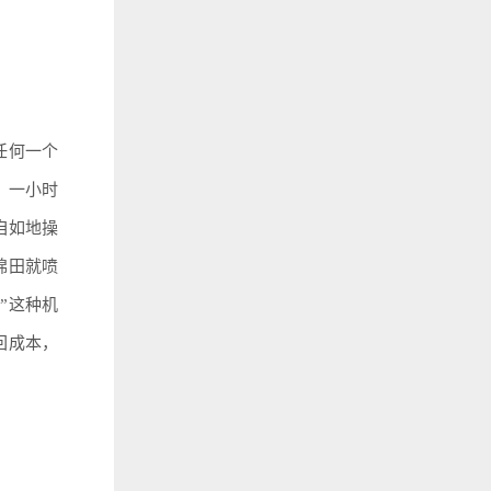
任何一个
，一小时
自如地操
棉田就喷
”这种机
回成本，