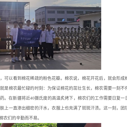
，可以看到棉花稀疏的粉色花瓣。棉农说，棉花开花后，就会形成
也就是棉农最忙碌的时刻：为保证棉花的茁壮生长，棉农需要一刻不
药。在新疆将近40摄氏度的高温炙烤下，棉农们的工作需要日复一
皮肤上一直渗出细密的汗水，衣服上也充满了斑斑汗渍。这一刻，团
棉农们的辛勤而不易。