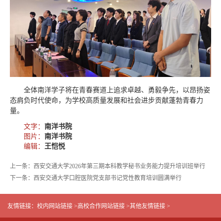
全体南洋学子将在青春赛道上追求卓越、勇毅争先，以昂扬姿
态肩负时代使命，为学校高质量发展和社会进步贡献蓬勃青春力
量。
文字：
南洋书院
图片：
南洋书院
编辑：
王恺悦
上一条：西安交通大学2026年第三期本科教学秘书业务能力提升培训班举行
下一条：西安交通大学口腔医院党支部书记党性教育培训圆满举行
友情链接：
校内网站链接 >
高校合作网站链接 >
其他友情链接 >