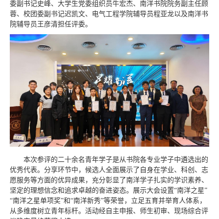
委副书记史峰、大学生党委组织员牛宏杰、南洋书院院务副主任顾
蓉、校团委副书记迟凯文、电气工程学院辅导员程亚龙以及南洋书
院辅导员王彦清担任评委。
本次参评的二十余名青年学子是从书院各专业学子中遴选出的
优秀代表。分享环节中，候选人全面展示了自身在学业、科创、志
愿服务等方面的优异成果，充分彰显了南洋学子扎实的学识素养、
坚定的理想信念和追求卓越的奋进姿态。展示大会设置“南洋之星”
“南洋之星单项奖”和“南洋新秀”等荣誉，立足五育并举育人体系，
从多维度树立青年标杆。活动经自主申报、师生初审、现场综合评