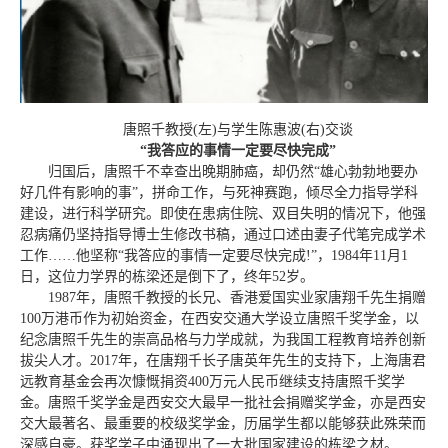
唐照千教授(左)与学生陈惠波(右)交谈
“我答应的事情一定要尽快完成”
归国后，唐照千不幸查出晚期肺癌，却仍然“雄心勃勃地要办
好几件有影响的事”，拼命工作，与死神赛跑，倾尽全力指导学科
建设，进行科学研究。即使在患病住院、双目失明的情况下，他强
忍病痛仍坚持指导博士生修改书稿，通过口述由妻子代笔完成学术
工作……他坚称“我答应的事情一定要尽快完成!”，1984年11月1
日，这位力学界的栋梁还是倒下了，终年52岁。
1987年，唐照千教授的长兄、香港爱国实业家唐翔千先生捐赠
100万港币作为初始资金，在西安交通大学设立唐照千奖学金，以
纪念唐照千先生的崇高品格与力学成就，为我国工程教育培养创新
拔尖人才。2017年，在唐翔千长子唐英年先生的支持下，上海唐君
远教育基金会再次慷慨捐资400万元人民币继续支持唐照千奖学
金。唐照千奖学金是西安交大最早一批社会捐赠奖学金，亦是西安
交大最著名、最重要的校级奖学金，历届学生都以能够获此殊荣而
深感自豪。获奖学子中涌现出了一大批国家建设的栋梁之材。