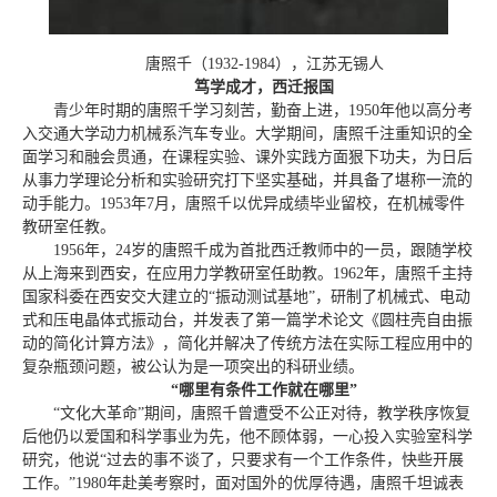
唐照千（1932-1984），江苏无锡人
笃学成才，西迁报国
青少年时期的唐照千学习刻苦，勤奋上进，1950年他以高分考
入交通大学动力机械系汽车专业。大学期间，唐照千注重知识的全
面学习和融会贯通，在课程实验、课外实践方面狠下功夫，为日后
从事力学理论分析和实验研究打下坚实基础，并具备了堪称一流的
动手能力。1953年7月，唐照千以优异成绩毕业留校，在机械零件
教研室任教。
1956年，24岁的唐照千成为首批西迁教师中的一员，跟随学校
从上海来到西安，在应用力学教研室任助教。1962年，唐照千主持
国家科委在西安交大建立的“振动测试基地”，研制了机械式、电动
式和压电晶体式振动台，并发表了第一篇学术论文《圆柱壳自由振
动的简化计算方法》，简化并解决了传统方法在实际工程应用中的
复杂瓶颈问题，被公认为是一项突出的科研业绩。
“哪里有条件工作就在哪里”
“文化大革命
”期间，
唐照千曾遭受不公正对待，教学秩序恢复
后他仍以爱国和科学事业为先，他不顾体弱，一心投入实验室科学
研究，他说“过去的事不谈了，只要求有一个工作条件，快些开展
工作。”1980年赴美考察时，面对国外的优厚待遇，唐照千坦诚表