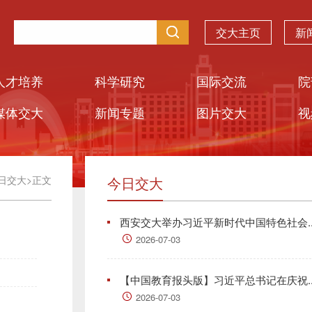
交大主页
新
人才培养
科学研究
国际交流
院
媒体交大
新闻专题
图片交大
视
日交大
>
正文
今日交大
西安交大举办习近平新时代中国特色社会..
2026-07-03
【中国教育报头版】习近平总书记在庆祝..
2026-07-03