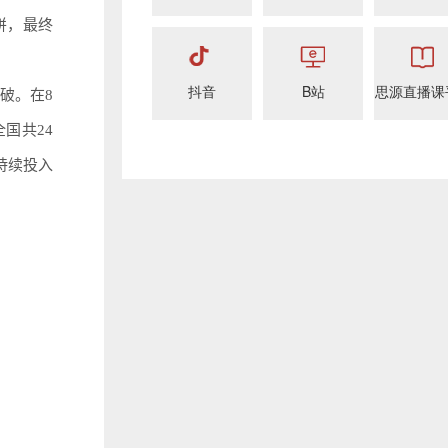
拼，最终
抖音
B站
思源直播课
破。在8
国共24
持续投入