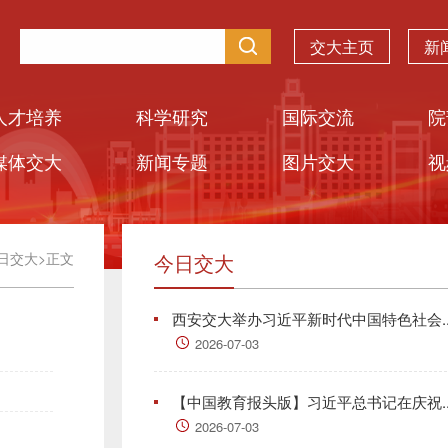
交大主页
新
人才培养
科学研究
国际交流
院
媒体交大
新闻专题
图片交大
视
日交大
>
正文
今日交大
西安交大举办习近平新时代中国特色社会..
2026-07-03
【中国教育报头版】习近平总书记在庆祝..
2026-07-03