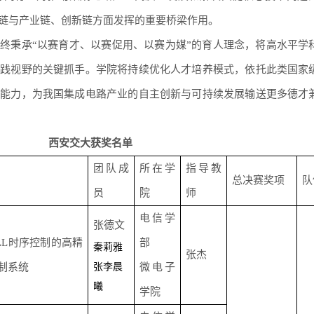
链与产业链、创新链方面发挥的重要桥梁作用。
终秉承“以赛育才、以赛促用、以赛为媒”的育人理念，将高水平学
实践视野的关键抓手。学院将持续优化人才培养模式，依托此类国家
践能力，为我国集成电路产业的自主创新与可持续发展输送更多德才
西安交大获奖名单
团队成
所在学
指导教
总决赛奖项
队
员
院
师
电信学
张德文
LL时序控制的高精
部
秦莉雅
张杰
制系统
张李晨
微电子
曦
学院