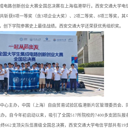
生集成电路创新创业大赛全国总决赛在上海临港举行。西安交通大学电
获‌8项一等奖‌（含‌3项企业大奖‌）、2项二等奖、8项三等奖，其
一‌，创下学院参赛史上最佳战绩。西安交通大学还荣获优秀组织奖。
中心主办，中国（上海）自由贸易试验区临港新片区管理委员会、
。自今年初启动以来，吸引了全国517所院校的7400多支团队报
终662支顶尖队伍晋级全国总决赛，西安交通大学电信学部共有19