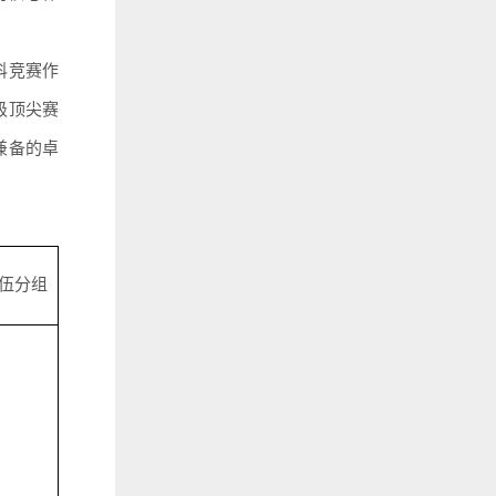
科竞赛作
级顶尖赛
兼备的卓
伍分组