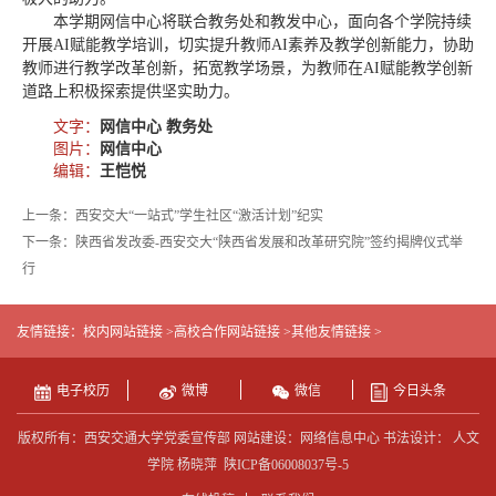
本学期网信中心将联合教务处和教发中心，面向各个学院持续
开展AI赋能教学培训，切实提升教师AI素养及教学创新能力，协助
教师进行教学改革创新，拓宽教学场景，为教师在AI赋能教学创新
道路上积极探索提供坚实助力。
文字：
网信中心 教务处
图片：
网信中心
编辑：
王恺悦
上一条：西安交大“一站式”学生社区“激活计划”纪实
下一条：陕西省发改委-西安交大“陕西省发展和改革研究院”签约揭牌仪式举
行
友情链接：
校内网站链接 >
高校合作网站链接 >
其他友情链接 >
电子校历
微博
微信
今日头条
版权所有：西安交通大学党委宣传部 网站建设：网络信息中心 书法设计： 人文
学院 杨晓萍
陕ICP备06008037号-5