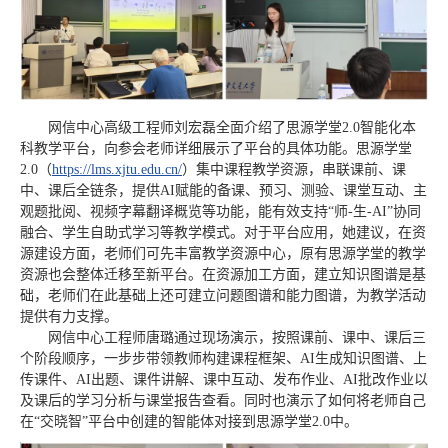
网信中心高级工程师刘宏磊全面介绍了思源学堂2.0智能化本
科教学平台，向参会老师详细展示了平台的具体功能。思源学堂
2.0（
https://lms.xjtu.edu.cn/
）集中课程教学资源，串联课前、课
中、课后全链条，提供AI赋能的备课、预习、测验、课堂互动、主
观题批阅、视频字幕翻译概览等功能，能有效支持“师-生-AI”协同
融合、学生自助式学习等教学模式。对于平台应用，她建议，在资
源建设方面，老师们可先丰富教学资源中心，原有思源学堂的教学
资源也会整体迁移至新平台。在资源加工方面，建立知识图谱是基
础，老师们在此基础上还可建立问题图谱和能力图谱，为教学活动
提供有力支撑。
网信中心工程师唐璐通过现场演示，按照课前、课中、课后三
个阶段顺序，一步步带领教师构建课程框架、AI生成知识图谱、上
传课件、AI出题、课件讲解、课中互动、发布作业、AI批改作业以
及课后的学习分析与课堂报告查看。同时也演示了如何将老师自己
在“交晓智”平台中创建的智能体对接到思源学堂2.0中。