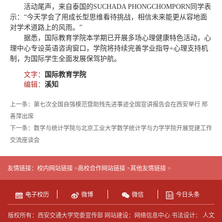
活动尾声，来自泰国的SUCHADA PHONGCHOMPORN同学表
示：“今天学会了用成长型思维看待挑战，相信未来能更从容地面
对学术道路上的风雨。”
据悉，国际教育学院本学期已开展多场心理健康特色活动，心
理中心专设英语咨询窗口，学院将持续完善学业指导+心理支持机
制，为国际学生全面发展保驾护航。
文字：
国际教育学院
编辑：
溪知
上一条：第七次全国自强模范暨助残先进事迹全国宣讲报告会在西安举行 邢
善萍出席
下一条：数学与统计学院与北京工业大学数学统计学与力学学院开展党建工作
交流座谈会
友情链接：
校内网站链接 >
高校合作网站链接 >
其他友情链接 >
电子校历
微博
微信
今日头条
版权所有：西安交通大学党委宣传部 网站建设：网络信息中心 书法设计： 人文