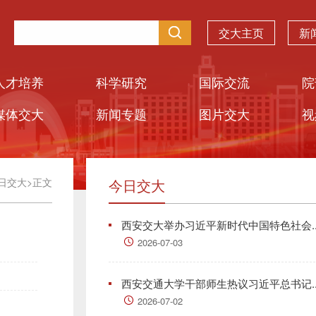
交大主页
新
人才培养
科学研究
国际交流
院
媒体交大
新闻专题
图片交大
视
日交大
>
正文
今日交大
西安交大举办习近平新时代中国特色社会..
2026-07-03
西安交通大学干部师生热议习近平总书记..
2026-07-02