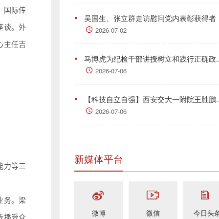
、国际传
吴国生、张立群走访慰问党内表彰获得者
座谈。外
2026-07-02
心主任吉
马博虎为纪检干部讲授树立和践行正确政..
2026-07-06
【科技自立自强】西安交大一附院王胜鹏..
2026-07-06
新媒体平台
能力等三
业务。梁
微博
微信
今日头
传播受众