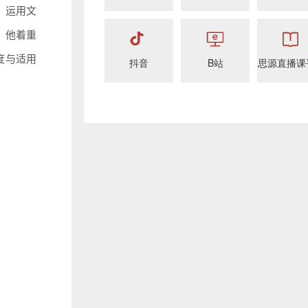
，运用文
，他着重
度与适用
抖音
B站
思源直播课