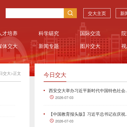
交大主页
新
人才培养
科学研究
国际交流
院
媒体交大
新闻专题
图片交大
视
日交大
>
正文
今日交大
西安交大举办习近平新时代中国特色社会..
2026-07-03
【中国教育报头版】习近平总书记在庆祝..
2026-07-03