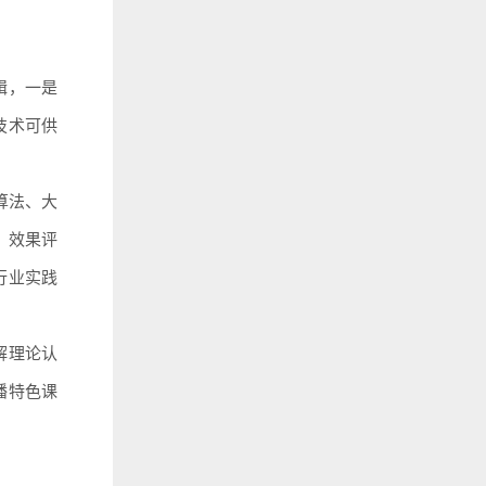
辑，一是
技术可供
算法、大
、效果评
行业实践
解理论认
播特色课