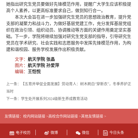
她指出研究生党员要做好先锋模范作用，提醒广大学生应该积极提
高个人素养，以更高标准要求自己，做到知行合一。
本次大会旨在进一步加强研究生党员的思想政治教育，提升党
支部的凝聚力和战斗力，为做好基层党建工作，充分发挥基层党组
织在政治引领、组织动员、协调推动等方面的关键作用奠定坚实基
础。下一步，学院将继续加强对研究生党支部的指导，引导研究生
党员在学术研究、社会实践和志愿服务中发挥先锋模范作用，为构
建和谐校园、服务学校发展作出积极贡献。
文字：
航天学院 张晶
图片：
航天学院 孙爱萍
编辑：
王恺悦
上一条：【五育并举促全面发展】劳动育人：树木刷白“穿新衣”，冬季养护正
当时
下一条：学生处开展系列2024级新生养成教育活动
友情链接：
校内网站链接 >
高校合作网站链接 >
其他友情链接 >
电子校历
微博
微信
今日头条