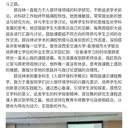
斗之路。
顾兆林一直致力于人居环境领域的科学研究，不断追求学术前
沿，对科研工作始终怀揣满腔热忱。他思维敏锐，常常提出新的想
法与研究方向，并与学生分享讨论，培养学生科学的思维及对学科
发展的思考。他还鼓励学生大胆表达自己的见解，每两周组织大组
组会进行汇报与讨论，鼓励课题组不同方向的导师与学生之间的合
作交流。顾兆林对学术的满腔热情与自身刻苦的工作态度，深刻感
染并影响着每一位学生。曾攻读西安交通大学-香港城市大学联合
培养博士学位的毕业生贺沅平回忆到：“在香港学习的时间里顾老
师也一直关心我的课题进展。有次清晨收到顾老师信息，我赶到办
公室与顾老师视频讨论，他昨晚一直没有休息，思考我课题上遇到
的难题，跟我分享他的思路并与我讨论逻辑的合理性。”
顾兆林承担着本科生《人居环境科学概论》等院级通识课程教
学，致力于激发同学们对人居环境学科的兴趣与意识，培养学生的
创新意识和实践能力。通过悉心备课，引领学生求知探索，感悟交
叉学科的意义，启发学生的科学探索精神，其任教的研究生课程选
课人数达到学院之最。他还坚持在教育中将教学与自修相结合，以
使命为导向为动力，实现新的作为。