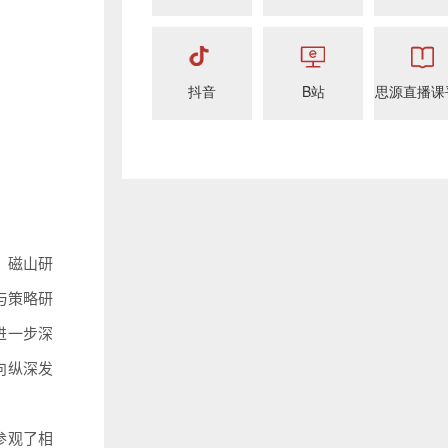
抖音
B站
思源直播课
、磁山研
与策略研
进一步深
向纵深发
参观了相