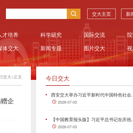
交大主页
新
人才培养
科学研究
国际交流
院
媒体交大
新闻专题
图片交大
视
日交大
>
正文
今日交大
西安交大举办习近平新时代中国特色社会..
捐赠企
2026-07-03
【中国教育报头版】习近平总书记在庆祝..
2026-07-03