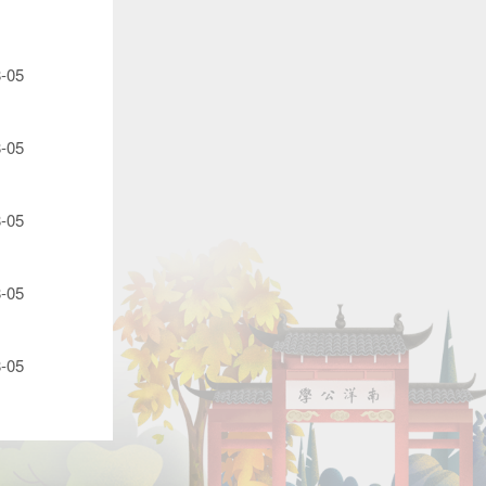
-05
-05
-05
-05
-05