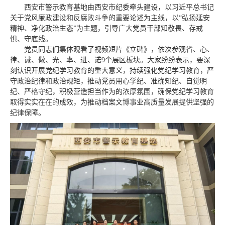
西安市警示教育基地由西安市纪委牵头建设，以习近平总书记
关于党风廉政建设和反腐败斗争的重要论述为主线，以“弘扬延安
精神、净化政治生态”为主题，引导广大党员干部知敬畏、存戒
惧、守底线。
党员同志们集体观看了视频短片《立碑》，依次参观省、心、
律、诫、儆、光、率、进、诺9个展区板块。大家纷纷表示，要深
刻认识开展党纪学习教育的重大意义，持续强化党纪学习教育，严
守政治纪律和政治规矩，推动党员用心学纪、准确知纪、自觉明
纪、严格守纪，积极营造担当作为的浓厚氛围，确保党纪学习教育
取得实实在在的成效，为推动档案文博事业高质量发展提供坚强的
纪律保障。