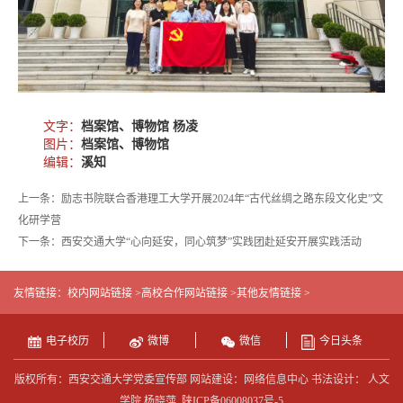
文字：
档案馆、博物馆 杨凌
图片：
档案馆、博物馆
编辑：
溪知
上一条：励志书院联合香港理工大学开展2024年“古代丝绸之路东段文化史”文
化研学营
下一条：西安交通大学“心向延安，同心筑梦”实践团赴延安开展实践活动
友情链接：
校内网站链接 >
高校合作网站链接 >
其他友情链接 >
电子校历
微博
微信
今日头条
版权所有：西安交通大学党委宣传部 网站建设：网络信息中心 书法设计： 人文
学院 杨晓萍
陕ICP备06008037号-5