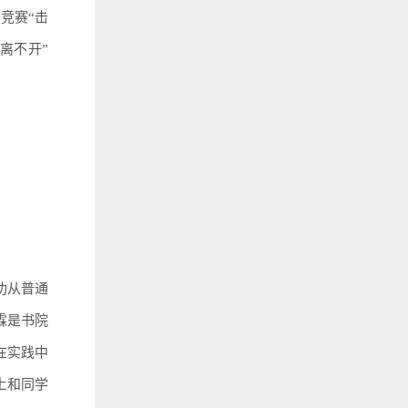
竞赛“击
离不开”
功从普通
霖是书院
在实践中
上和同学