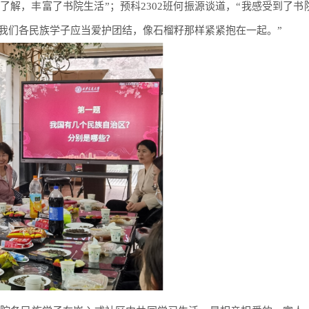
解，丰富了书院生活”；预科2302班何振源谈道，“我感受到了书
我们各民族学子应当爱护团结，像石榴籽那样紧紧抱在一起。”