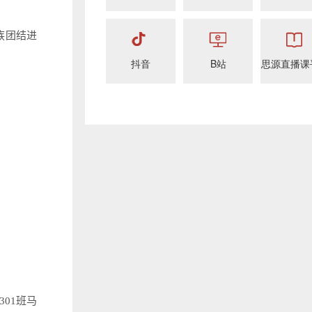
族团结进
抖音
B站
思源直播课
01班马