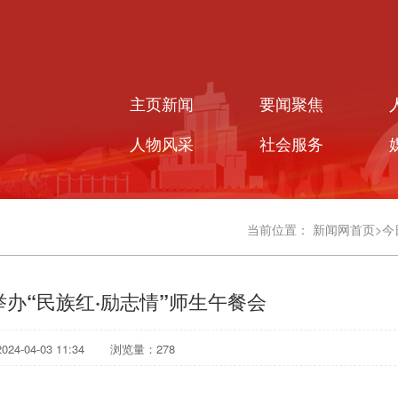
主页新闻
要闻聚焦
人物风采
社会服务
当前位置：
新闻网首页
>
今
办“民族红·励志情”师生午餐会
4-04-03 11:34
浏览量：
278