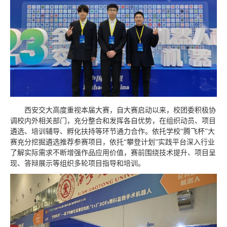
西安交大高度重视本届大赛，自大赛启动以来，校团委积极协
调校内外相关部门，充分整合和发挥各自优势，在组织动员、项目
遴选、培训辅导、孵化扶持等环节通力合作。依托学校“腾飞杯”大
赛充分挖掘遴选推荐参赛项目，依托“攀登计划”实践平台深入行业
了解实际需求不断增强作品应用价值，赛前围绕技术提升、项目呈
现、答辩展示等组织多轮项目指导和培训。