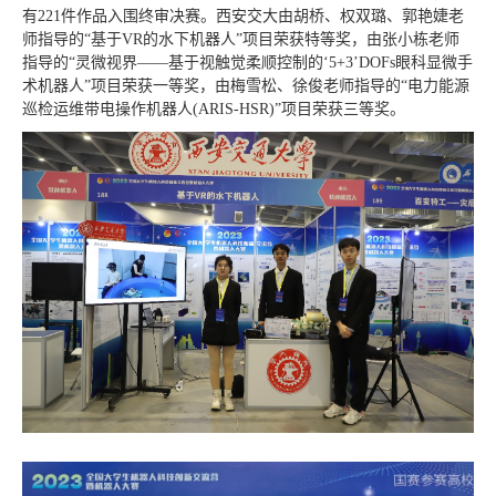
有221件作品入围终审决赛。西安交大由胡桥、权双璐、郭艳婕老
师指导的“基于VR的水下机器人”项目荣获特等奖，由张小栋老师
指导的“灵微视界——基于视触觉柔顺控制的‘5+3’DOFs眼科显微手
术机器人”项目荣获一等奖，由梅雪松、徐俊老师指导的“电力能源
巡检运维带电操作机器人(ARIS-HSR)”项目荣获三等奖。