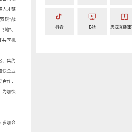
链人才链
双碳”战
抖音
B站
思源直播课
飞地”、
才共享机
化、集约
加快企业
实合作，
，为加快
人参加会