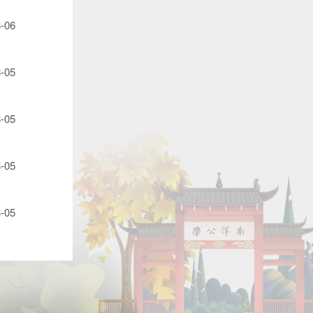
-06
-05
-05
-05
-05