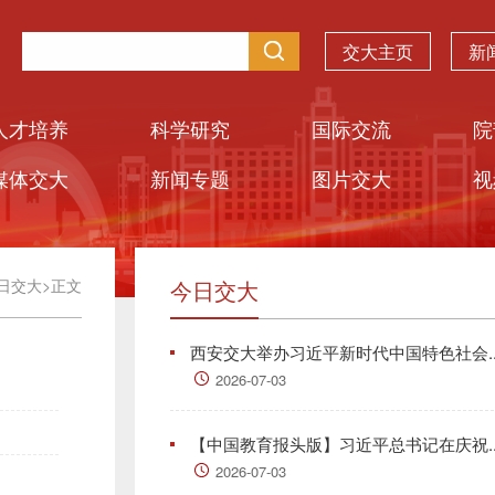
交大主页
新
人才培养
科学研究
国际交流
院
媒体交大
新闻专题
图片交大
视
日交大
>
正文
今日交大
西安交大举办习近平新时代中国特色社会..
2026-07-03
【中国教育报头版】习近平总书记在庆祝..
2026-07-03