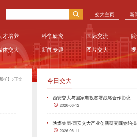
交大主页
新
人才培养
科学研究
国际交流
院
媒体交大
新闻专题
图片交大
视
嘱托】
>
正文
今日交大
西安交大与国家电投签署战略合作协议
2026-06-12
陕煤集团-西安交大产业创新研究院签约揭..
2026-06-11