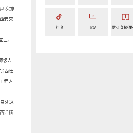
的现实意
西安交
抖音
B站
思源直播课
立业，
师级人
五等西迁
工程人
。身处这
西迁精