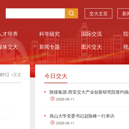
交大主页
新
人才培养
科学研究
国际交流
院
媒体交大
新闻专题
图片交大
视
嘱托】
>
正文
今日交大
陕煤集团-西安交大产业创新研究院签约揭..
2026-06-11
燕山大学党委书记赵险峰一行来访
2026-06-11