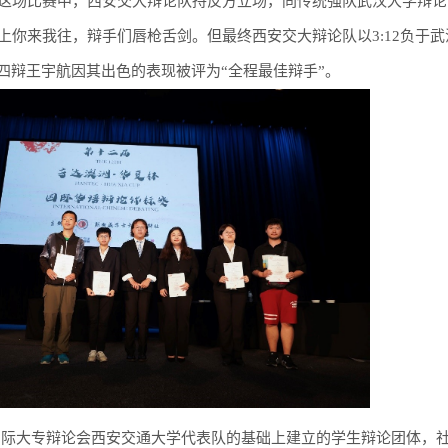
这场比赛中，西安交大辩论队持反方立场，同传统强队武汉大学辩论
上你来我往，辩手们唇枪舌剑。但最终西安交大辩论队以3:12负于武
四辩王宇航因其出色的表现被评为“全程最佳辩手”。
年国际大专辩论会西安交通大学代表队的基础上建立的学生辩论团体，