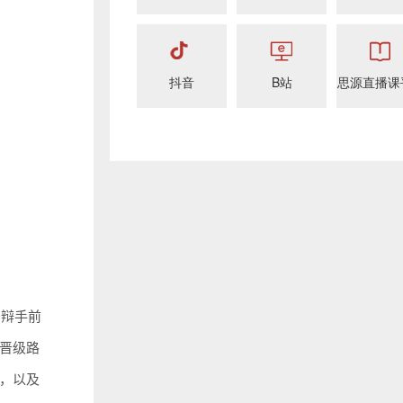
抖音
B站
思源直播课
秀辩手前
晋级路
，以及