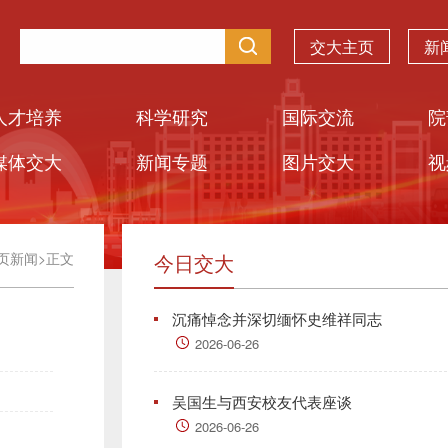
交大主页
新
人才培养
科学研究
国际交流
院
媒体交大
新闻专题
图片交大
视
页新闻
>
正文
今日交大
沉痛悼念并深切缅怀史维祥同志
2026-06-26
吴国生与西安校友代表座谈
2026-06-26