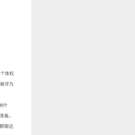
障个体权
婕被评为
纳什
准备。
群聊远