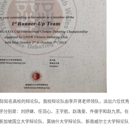
际知名高校的辩论队。我校辩论队由李开贤老师领队，派出六位优
学分别是：刘妤婕、任羽心、王宇航、赵逸斐、仵振宇和赵九思。在
新加坡国立大学辩论队、莫纳什大学辩论队、新南威尔士大学辩论队