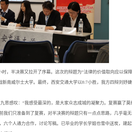
小时，半决赛又拉开了序幕。这次的辩题为“法律的价值取向应以保
战新南威尔士大学。最终，西安交通大学以8:7小胜，我方四辩刘妤
手赵九思感叹：“我感受最深的，是大家众志成城的凝聚力。复赛赢了莫
前我们只准备到了复赛，对半决赛的辩题只有一点点思路，几乎毫无
，六个人通力合作，讨论写稿。已毕业的学长学姐也雪中送炭，建起