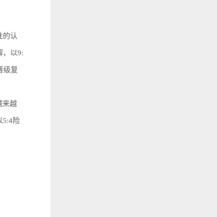
性的认
，以9:
晋级复
越来越
:4险