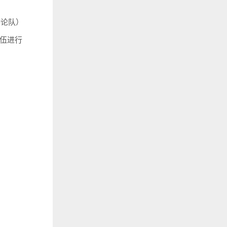
辩论队）
伍进行